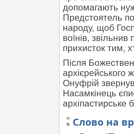
допомагають нужд
Предстоятель по
народу, щоб Гос
воїнів, звільнив
прихисток тим, 
Після Божественн
архієрейського 
Онуфрій звернувс
Насамкінець єпи
архіпастирське 
Слово на в