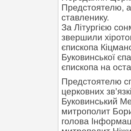
Предстоятелю, а
ставленику.
За Літургією сон
звершили хірото
єпископа Кіцманс
Буковинської єп
єпископа на оста
Предстоятелю сп
церковних зв’яз
Буковинський Ме
митрополит Бори
голова Інформац