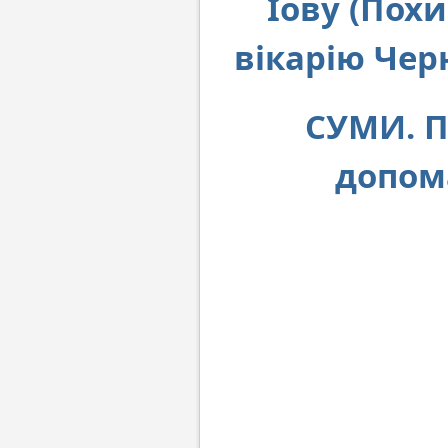
Іову (Похи
вікарію Чер
СУМИ. П
допом