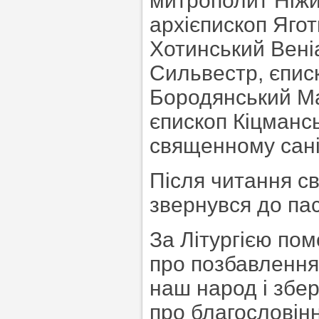
митрополит Ніжи
архієпископ Яго
Хотинський Вені
Сильвестр, єписк
Бородянський Ма
єпископ Кіцмансь
священному сані
Після читання с
звернувся до пас
За Літургією пом
про позбавлення 
наш народ і збері
про благословінн