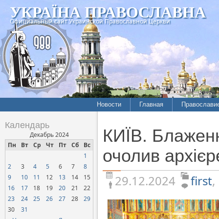
УКРАЇНА ПРАВОСЛАВНА
Официальный сайт Украинской Православной Церкви
Новости
Главная
Православи
Летопись епархий
Богословие
Календарь
КИЇВ. Блажен
Межконфессиональные
История
Декабрь 2024
отношения
Пн
Вт
Ср
Чт
Пт
Сб
Вс
Митрополит
очолив архієр
1
Нарушения прав
Хроники
верующих
2
3
4
5
6
7
8
29.12.2024
first
,
9
10
11
12
13
14
15
Официальная хроника
16
17
18
19
20
21
22
Расколы, ереси, секты
23
24
25
26
27
28
29
СОЦИАЛЬНОЕ
30
31
СЛУЖЕНИЕ