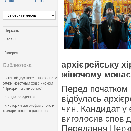
« Ноя
Янв »
Церковь и власть
Церковь и общество
Церковь и СМИ
Церковь
Статьи
Галерея
архієрейську х
Библиотека
жіночому монаст
"Святой дух несёт на крыльях!"
50-км крестный ход с иконой
Перед початком Б
"Призри на смирение"
відбулась архіє
Звезда рождества
К истории автокефального и
чин. Кандидат у
филаретовского расколов
виголосив сповід
Передання Церкв