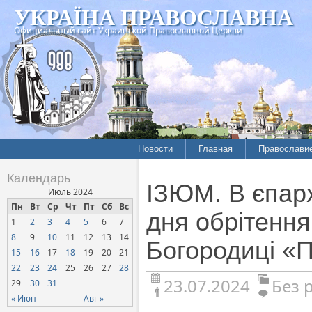
УКРАЇНА ПРАВОСЛАВНА
Официальный сайт Украинской Православной Церкви
Новости
Главная
Православи
Календарь
ІЗЮМ. В єпарх
Июль 2024
Пн
Вт
Ср
Чт
Пт
Сб
Вс
дня обрітення
1
2
3
4
5
6
7
8
9
10
11
12
13
14
Богородиці «
15
16
17
18
19
20
21
22
23
24
25
26
27
28
23.07.2024
Без 
29
30
31
« Июн
Авг »