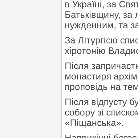
в Україні, за Свя
Батьківщину, за 
нужденним, та за
За Літургією єпи
хіротонію Влади
Після запричаст
монастиря архім
проповідь на тем
Після відпусту б
собору зі списко
«Піщанська».
Наприкінці бого