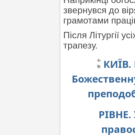
звернувся до вір
грамотами праців
Після Літургії у
трапезу.
КИЇВ.
Божественну
преподоб
РІВНЕ.
право