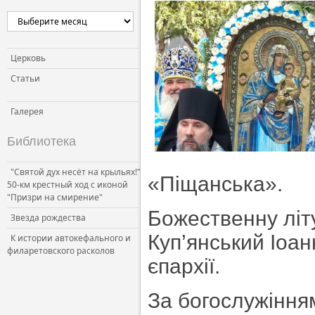
Церковь
Статьи
Галерея
Библиотека
"Святой дух несёт на крыльях!"
«Піщанська».
50-км крестный ход с иконой
"Призри на смирение"
Божественну літу
Звезда рождества
Куп’янський Іоан
К истории автокефального и
филаретовского расколов
єпархії.
За богослужінням