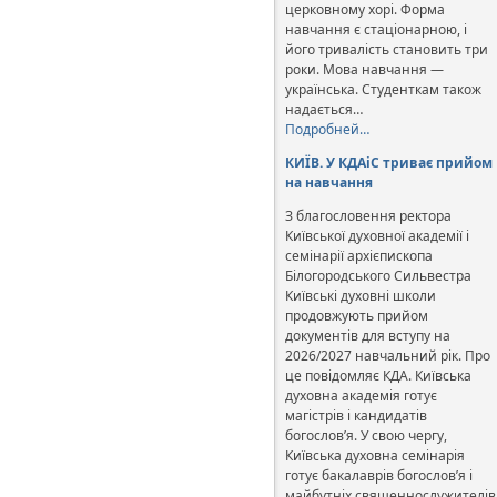
церковному хорі. Форма
навчання є стаціонарною, і
його тривалість становить три
роки. Мова навчання —
українська. Студенткам також
надається…
Подробней…
КИЇВ. У КДАіС триває прийом
на навчання
З благословення ректора
Київської духовної академії і
семінарії архієпископа
Білогородського Сильвестра
Київські духовні школи
продовжують прийом
документів для вступу на
2026/2027 навчальний рік. Про
це повідомляє КДА. Київська
духовна академія готує
магістрів і кандидатів
богослов’я. У свою чергу,
Київська духовна семінарія
готує бакалаврів богослов’я і
майбутніх священнослужителів