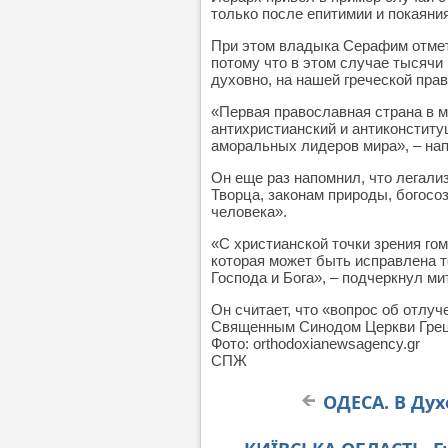
только после епитимии и покаяни
При этом владыка Серафим отмети
потому что в этом случае тысячи
духовно, на нашей греческой пра
«Первая православная страна в ми
антихристианский и антиконстит
аморальных лидеров мира», – нап
Он еще раз напомнил, что легали
Творца, законам природы, богосо
человека».
«С христианской точки зрения гом
которая может быть исправлена 
Господа и Бога», – подчеркнул м
Он считает, что «вопрос об отлу
Священным Синодом Церкви Греции
Фото: orthodoxianewsagency.gr
СПЖ
ОДЕСА. В Дух