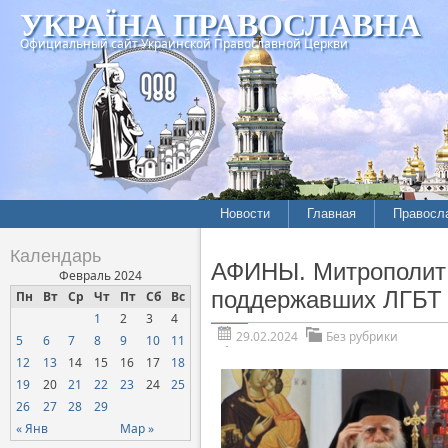
УКРАЇНА ПРАВОСЛАВНА
Официальный сайт Украинской Православной Церкви
Новости
Главная
Правосл
Календарь
АФИНЫ. Митрополит 
Февраль 2024
поддержавших ЛГБТ
Пн
Вт
Ср
Чт
Пт
Сб
Вс
1
2
3
4
29.02.2024
Без рубрики
5
6
7
8
9
10
11
12
13
14
15
16
17
18
19
20
21
22
23
24
25
26
27
28
29
« Янв
Мар »