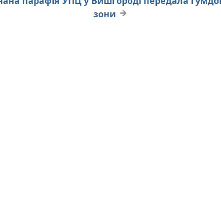
нана парафія УПЦ у Вишгороді передала гумдо
зони