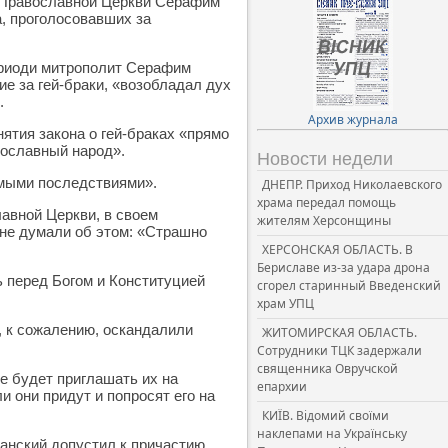
 Православной Церкви Серафим
а, проголосовавших за
Триоди митрополит Серафим
ие за гей-браки, «возобладал дух
.
Архив журнала
ятия закона о гей-браках «прямо
вославный народ».
Новости недели
емыми последствиями».
ДНЕПР. Приход Николаевского
храма передал помощь
авной Церкви, в своем
жителям Херсонщины
не думали об этом: «Страшно
ХЕРСОНСКАЯ ОБЛАСТЬ. В
Бериславе из-за удара дрона
ь перед Богом и Конституцией
сгорел старинный Введенский
храм УПЦ
, к сожалению, оскандалили
ЖИТОМИРСКАЯ ОБЛАСТЬ.
Сотрудники ТЦК задержали
священника Овручской
е будет приглашать их на
епархии
 они придут и попросят его на
КИЇВ. Відомий своїми
наклепами на Українську
анский допустил к причастию