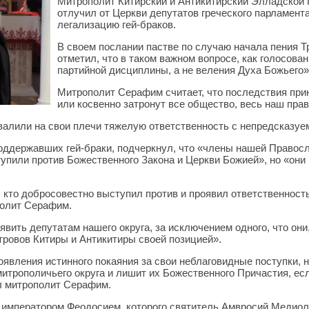
Митрополит Китирский и Антикитирский Элладской
отлучил от Церкви депутатов греческого парламент
легализацию гей-браков.
В своем послании пастве по случаю начала пения 
отметил, что в таком важном вопросе, как голосован
партийной дисциплины, а не веления Духа Божьего»
Митрополит Серафим считает, что последствия прин
или косвенно затронут все общество, весь наш пра
звалили на свои плечи тяжелую ответственность с непредсказу
поддержавших гей-браки, подчеркнул, что «члены нашей Правосл
пили против Божественного Закона и Церкви Божией», но «они 
 кто добросовестно выступил против и проявил ответственност
полит Серафим.
явить депутатам нашего округа, за исключением одного, что они
ровов Китиры и Антикитиры своей позицией».
явления истинного покаяния за свои неблаговидные поступки, н
трополичьего округа и лишит их Божественного Причастия, если
ал митрополит Серафим.
с императором Феодосием, которого святитель Амвросий Медиол