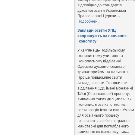
відповідно до стандартів
духовної освіти Української
Православної Церкви….
Подробней…
Заклади освіти УПЦ
запрошують на навчання
іконопису
У Кам’янець-Подільському
іконописному училищі та
іконописному відділенні
Одеської духовної семінарії
триває прийом на навчання.
Про це повідомляє сайти
закладів освіти. Іконописне
відділення ОДС імені монахині
Таїсії (Серапіонової) пропонує
вивчення таких дисциплін, як
іконопис, мозаїка, стінопис і
реставрація ікон та книг. Умови
для освітнього процесу
включають в себе спеціальні
майстерні для поглибленого
вивчення як іконопису, так…