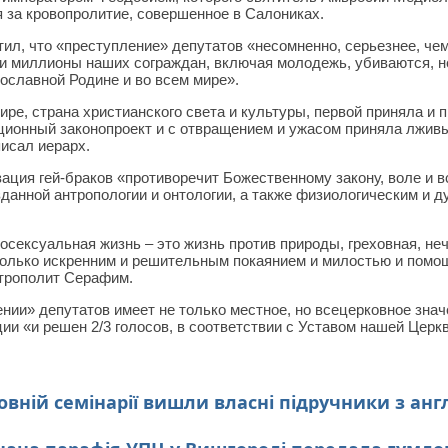
я за кровопролитие, совершенное в Салониках.
л, что «преступление» депутатов «несомненно, серьезнее, чем
 и миллионы наших сограждан, включая молодежь, убиваются, н
вославной Родине и во всем мире».
ре, страна христианского света и культуры, первой приняла и п
уционный законопроект и с отвращением и ужасом приняла лжив
исал иерарх.
зация гей-браков «противоречит Божественному закону, воле и
зданной антропологии и онтологии, а также физиологическим и 
осексуальная жизнь – это жизнь против природы, греховная, не
только искренним и решительным покаянием и милостью и помо
итрополит Серафим.
чении» депутатов имеет не только местное, но всецерковное зна
 «и решен 2/3 голосов, в соответствии с Уставом нашей Церкв
овній семінарії вишли власні підручники з анг