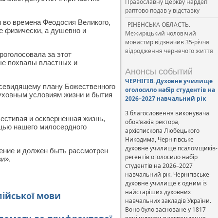
Православну Церкву нардеп
раптово подав у відставку
 во времена Феодосия Великого,
РІНЕНСЬКА ОБЛАСТЬ.
е физически, а душевно и
Межиріцький чоловічий
монастир відзначив 35-річчя
відродження чернечого життя
роголосовала за этот
ые похвалы властных и
Анонсы событий
ЧЕРНІГІВ. Духовне училище
 всевидящему плану Божественного
оголосило набір студентів на
духовным условиям жизни и бытия
2026–2027 навчальний рік
З благословення виконувача
честивая и оскверненная жизнь,
обов’язків ректора,
щью нашего милосердного
архієпископа Любецького
Никодима, Чернігівське
духовне училище псаломщиків-
чение и должен быть рассмотрен
регентів оголосило набір
и».
студентів на 2026–2027
навчальний рік. Чернігівське
духовне училище є одним із
найстаріших духовних
лійської мови
навчальних закладів України.
Воно було засноване у 1817