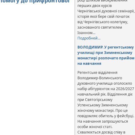
помогу до прифронтової
році шляхом виокремлення
перших двох курсів
Чернігівської духовної семінарії,
історія якої бере свій початок
від Чернігівського колегіуму,
заснованого святителем
Іоанном…
Подробней…
ВОЛОДИМИР. У регентському
училищі при Зимненському
монастирі розпочато прийом
на навчання
Регентське відділення
Володимир-Волинського
духовного училища оголосило
набір абітурієнток на 2026/2027
навчальний рік. Відділення діє
при Святогірському
Успенському Зимненському
жіночому монастирі. Про це
повідомляє обитель у фейсбуці.
На навчання запрошуються
особи жіночої статі.
Схвалюється досвід співу в