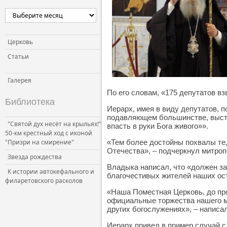
Церковь
Статьи
Галерея
По его словам, «175 депутатов в
Библиотека
Иерарх, имея в виду депутатов, 
подавляющем большинстве, высту
"Святой дух несёт на крыльях!"
впасть в руки Бога живого»».
50-км крестный ход с иконой
"Призри на смирение"
«Тем более достойны похвалы те,
Отечества», – подчеркнул митро
Звезда рождества
Владыка написал, что «должен за
К истории автокефального и
благочестивых жителей наших ост
филаретовского расколов
«Наша Поместная Церковь, до про
официальные торжества нашего ми
других богослужениях», – напис
Иерарх привел в пример случай 