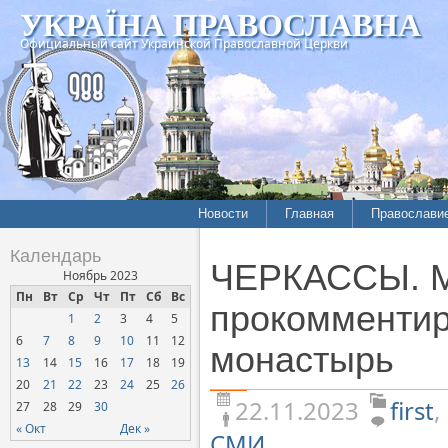
УКРАЇНА ПРАВОСЛАВНА
Официальный сайт Украинской Православной Церкви
Новости
Главная
Православи
Летопись епархий
Богословие
Календарь
ЧЕРКАССЫ. М
Межконфессиональные
История
Ноябрь 2023
отношения
Пн
Вт
Ср
Чт
Пт
Сб
Вс
Митрополит
прокомментир
1
2
3
4
5
Нарушения прав
Хроники
верующих
6
7
8
9
10
11
12
монастырь
13
14
15
16
17
18
19
Официальная хроника
20
21
22
23
24
25
26
Расколы, ереси, секты
22.11.2023
first
,
27
28
29
30
СОЦИАЛЬНОЕ
« Окт
Дек »
СМИ
СЛУЖЕНИЕ