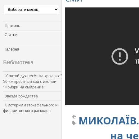
Церковь и власть
Церковь и общество
Церковь и СМИ
Церковь
Статьи
Галерея
Библиотека
"Святой дух несёт на крыльях!"
50-км крестный ход с иконой
"Призри на смирение"
Звезда рождества
К истории автокефального и
филаретовского расколов
МИКОЛАЇВ. 
на че