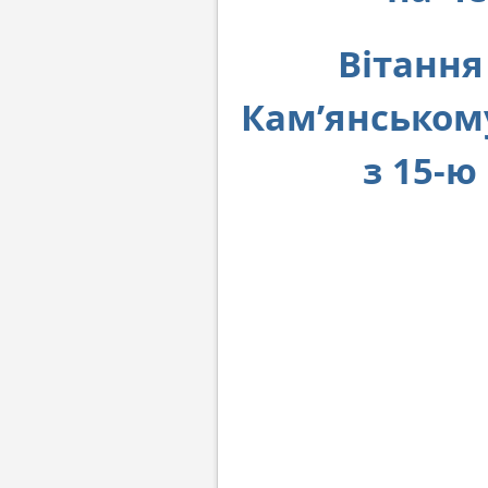
Вітання
Кам’янськом
з 15-ю