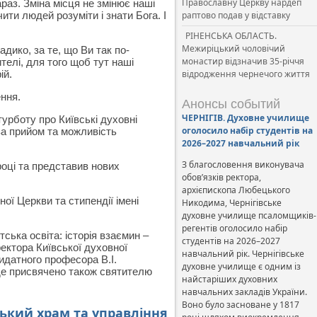
Православну Церкву нардеп
араз. Зміна місця не змінює наші
ити людей розуміти і знати Бога. І
раптово подав у відставку
РІНЕНСЬКА ОБЛАСТЬ.
Межиріцький чоловічий
дико, за те, що Ви так по-
монастир відзначив 35-річчя
ителі, для того щоб тут наші
ій.
відродження чернечого життя
ння.
Анонсы событий
ЧЕРНІГІВ. Духовне училище
урботу про Київські духовні
оголосило набір студентів на
за прийом та можливість
2026–2027 навчальний рік
З благословення виконувача
оці та представив нових
обов’язків ректора,
архієпископа Любецького
ої Церкви та стипендії імені
Никодима, Чернігівське
духовне училище псаломщиків-
регентів оголосило набір
ька освіта: історія взаємин –
студентів на 2026–2027
ректора Київської духовної
навчальний рік. Чернігівське
видатного професора В.І.
духовне училище є одним із
уде присвячено також святителю
найстаріших духовних
навчальних закладів України.
Воно було засноване у 1817
ький храм та управління