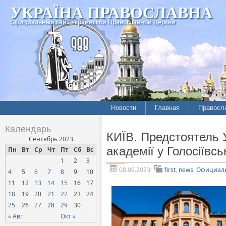
УКРАЇНА ПРАВОСЛАВНА
Официальный сайт Украинской Православной Церкви
Новости
Главная
Правосл
Летопись епархий
Богослов
Календарь
КИЇВ. Предстоятель 
Межконфессиональные
История
Сентябрь 2023
отношения
академії у Голосіївс
Пн
Вт
Ср
Чт
Пт
Сб
Вс
Митропо
1
2
3
Нарушения прав
Хроники
верующих
08.09.2023
first
,
news
,
Официаль
4
5
6
7
8
9
10
11
12
13
14
15
16
17
Официальная хроника
18
19
20
21
22
23
24
Расколы, ереси, секты
25
26
27
28
29
30
СОЦИАЛЬНОЕ
« Авг
Окт »
СЛУЖЕНИЕ