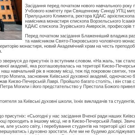
Засідання перед початком нового навчального року 
Учбового комітету при Священному Синоді УПЦ митр
Прилуцького Климента, ректора КДАіС архієпископа
намісника монастиря єпископа Ворзельського Ісаакія
КДАіС єпископа Згурівського Амвросія, професорів т
Перед початком засідання Блаженніший владика ра
та намісником Свято-Покровського чоловічого монас
ериторію монастиря, новий Академічний храм на честь преподобн
я.
р звернуся до присутніх із вступним словом. «На жаль, так стал
овної академії, яка розташовувалась на території Києво-Печерсь
наш навчальний рік в новому місці,
теж під покровом святих, те
етро Могила, засновник Київської духовної академії, одночасно 
ежав Києво-Печерській Лаврі. Пройшло багато століть, і він ста
Петра Могили і його предстательство у Престола Божого привел
оятеля за Київські духовні школи, їхніх викладачів та студенті
 присутніх: «Сьогодні у нас засідання Вченої ради наших Київсь
оці проходить в іншому місці, не в Києво-Печерській Лаврі. Звич
и, але усього світу, і перебування студентів на території цієї с
звершуватись і духовно зростати. Але ми не будемо досліджуват