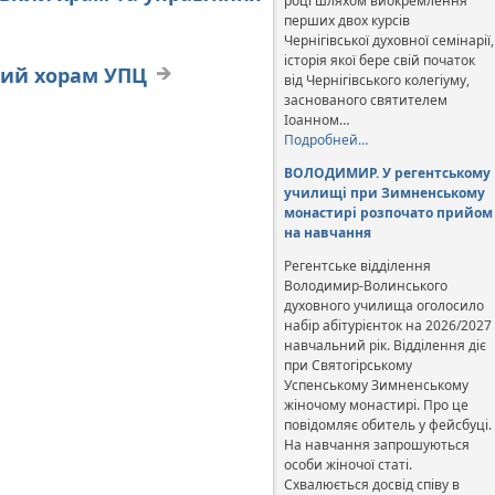
році шляхом виокремлення
перших двох курсів
Чернігівської духовної семінарії,
історія якої бере свій початок
кий хорам УПЦ
від Чернігівського колегіуму,
заснованого святителем
Іоанном…
Подробней…
ВОЛОДИМИР. У регентському
училищі при Зимненському
монастирі розпочато прийом
на навчання
Регентське відділення
Володимир-Волинського
духовного училища оголосило
набір абітурієнток на 2026/2027
навчальний рік. Відділення діє
при Святогірському
Успенському Зимненському
жіночому монастирі. Про це
повідомляє обитель у фейсбуці.
На навчання запрошуються
особи жіночої статі.
Схвалюється досвід співу в