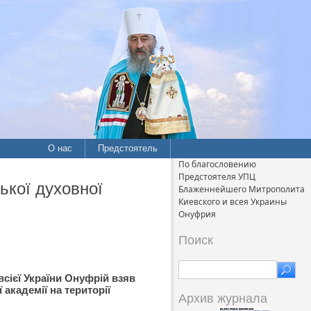
О нас
Предстоятель
По благословению
Предстоятеля УПЦ
ької духовної
Блаженнейшего Митрополита
Киевского и всея Украины
Онуфрия
Поиск
сієї України Онуфрій взяв
 академії на території
Архив журнала