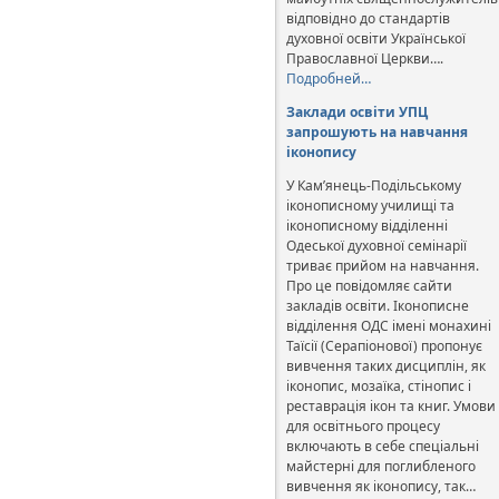
відповідно до стандартів
духовної освіти Української
Православної Церкви….
Подробней…
Заклади освіти УПЦ
запрошують на навчання
іконопису
У Кам’янець-Подільському
іконописному училищі та
іконописному відділенні
Одеської духовної семінарії
триває прийом на навчання.
Про це повідомляє сайти
закладів освіти. Іконописне
відділення ОДС імені монахині
Таїсії (Серапіонової) пропонує
вивчення таких дисциплін, як
іконопис, мозаїка, стінопис і
реставрація ікон та книг. Умови
для освітнього процесу
включають в себе спеціальні
майстерні для поглибленого
вивчення як іконопису, так…