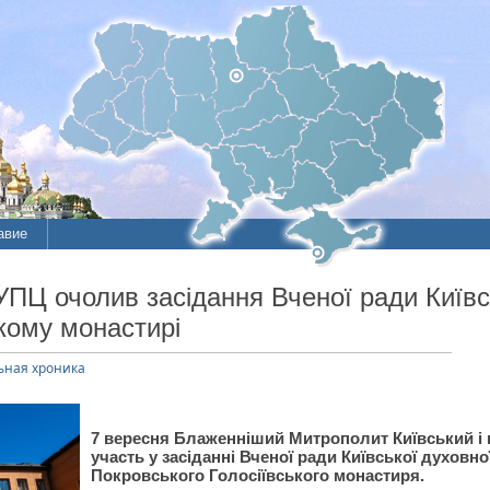
авие
ие
УПЦ очолив засідання Вченої ради Київс
ькому монастирі
литы
ная хроника
7 вересня Блаженніший Митрополит Київський і в
участь у засіданні Вченої ради Київської духовної
Покровського Голосіївського монастиря.