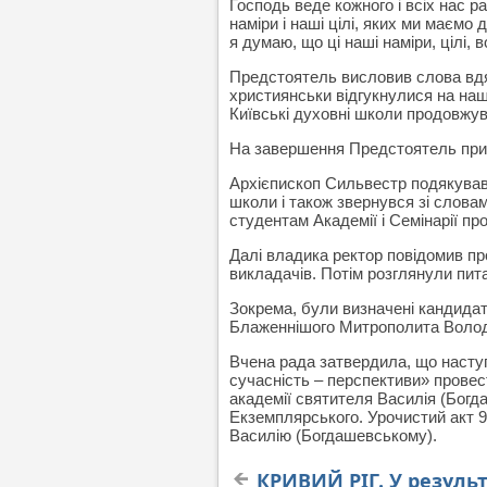
Господь веде кожного і всіх нас р
наміри і наші цілі, яких ми маємо 
я думаю, що ці наші наміри, цілі,
Предстоятель висловив слова вдяч
християнськи відгукнулися на наші
Київські духовні школи продовжу
На завершення Предстоятель прив
Архієпископ Сильвестр подякував 
школи і також звернувся зі слова
студентам Академії і Семінарії пр
Далі владика ректор повідомив пр
викладачів. Потім розглянули пит
Зокрема, були визначені кандидат
Блаженнішого Митрополита Волод
Вчена рада затвердила, що наступ
сучасність – перспективи» провест
академії святителя Василія (Богда
Екземплярського. Урочистий акт 9
Василію (Богдашевському).
КРИВИЙ РІГ. У резуль