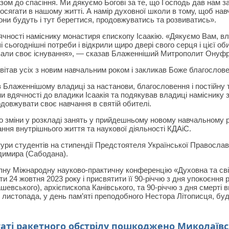
азом до спасіння. Ми дякуємо Богові за те, що Господь дав нам з
досягати в нашому житті. А намір духовної школи в тому, щоб навч
 вони будуть і тут берегтися, продовжуватись та розвиватись».
ності наміснику монастиря єпископу Ісаакію. «Дякуємо Вам, вла
 сьогоднішні потреби і відкрили щиро двері свого серця і цієї об
вали своє існування», — сказав Блаженніший Митрополит Онуфр
ітав усіх з новим навчальним роком і закликав Боже благослове
Блаженнішому владиці за настанови, благословення і постійну т
ми вдячності до владики Ісаакія та подякував владиці наміснику 
одовжувати своє навчання в святій обителі.
о зміни у розкладі занять у прийдешньому новому навчальному р
ання внутрішнього життя та наукової діяльності КДАіС.
ури студентів на стипендії Предстоятеля Української Православн
имира (Сабодана).
ну Міжнародну науково-практичну конференцію «Духовна та світс
и 24 жовтня 2023 року і присвятити її 90-річчю з дня упокоєння 
шевського), архієпископа Канівського, та 90-річчю з дня смерті 
 листопада, у день пам’яті преподобного Нестора Літописця, б
таті ракетного обстрілу пошкоджено Миколаївс