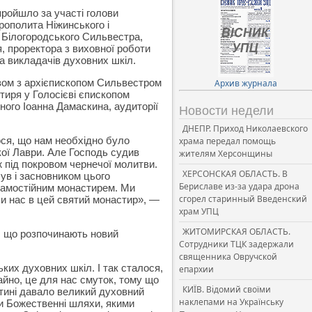
пройшло за участі голови
ополита Ніжинського і
 Білогородського Сильвестра,
, проректора з виховної роботи
а викладачів духовних шкіл.
зом з архієпископом Сильвестром
Архив журнала
тиря у Голосієві єпископом
ого Іоанна Дамаскина, аудиторії
Новости недели
ДНЕПР. Приход Николаевского
ося, що нам необхідно було
храма передал помощь
кої Лаври. Але Господь судив
жителям Херсонщины
ж під покровом чернечої молитви.
ХЕРСОНСКАЯ ОБЛАСТЬ. В
був і засновником цього
Бериславе из-за удара дрона
в самостійним монастирем. Ми
сгорел старинный Введенский
и нас в цей святий монастир», —
храм УПЦ
ЖИТОМИРСКАЯ ОБЛАСТЬ.
в, що розпочинають новий
Сотрудники ТЦК задержали
священника Овручской
ких духовних шкіл. І так сталося,
епархии
айно, це для нас смуток, тому що
КИЇВ. Відомий своїми
вятині давало великий духовний
наклепами на Українську
и Божественні шляхи, якими