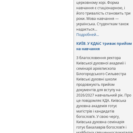
церковному хорі. Форма
навчання є стаціонарною, і
його тривалість становить три
роки. Мова навчання —
українська. Студенткам також
надається…
Подробней…
КИЇВ. У КДАіС триває прийом
на навчання
З благословення ректора
Київської духовної академії і
семінарії архієпископа
Білогородського Сильвестра
Київські духовні школи
продовжують прийом
документів для вступу на
2026/2027 навчальний рік. Про
це повідомляє КДА. Київська
духовна академія готує
магістрів і кандидатів
богослов’я. У свою чергу,
Київська духовна семінарія
готує бакалаврів богослов’я і
майбутніх священнослужителів