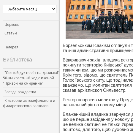
Церковь и власть
Церковь и общество
Церковь и СМИ
Церковь
Статьи
Ворзельським Ісаакієм оглянули т
Галерея
та інші адміністративні приміщенн
Библиотека
Відкриваючи захід, владика ректо
покинути територію Київської дух
таким чином, що ми розпочинаємо 
"Святой дух несёт на крыльях!"
Крім того, відомо, що святитель П
50-км крестный ход с иконой
Голосіївського скиту, що тоді нал
"Призри на смирение"
вважаємо, що молитви святителя 
сказав архієпископ Сильвестр.
Звезда рождества
Ректор попросив молитов у Предст
К истории автокефального и
навчальний рік на новому місці.
филаретовского расколов
Блаженніший владика звернувся до
що це перше засідання у новому р
це велика святиня не тільки Україн
поштовх, для того, щоб духовно 