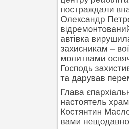
постраждали внас
Олександр Петре
відремонтований
автівка вирушил
захисникам – во
молитвами освяч
Господь захисти
та дарував перем
Глава єпархіальн
настоятель храму
Костянтин Масло
вами нещодавно 