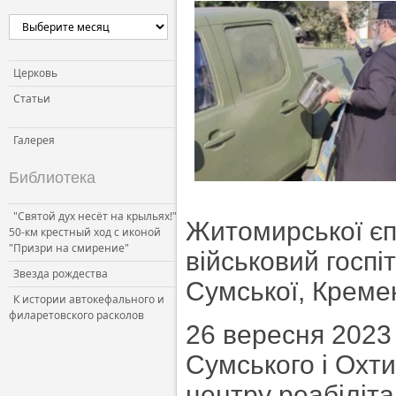
Церковь и власть
Церковь и общество
Церковь и СМИ
Церковь
Статьи
Галерея
Библиотека
"Святой дух несёт на крыльях!"
Житомирської єпа
50-км крестный ход с иконой
"Призри на смирение"
військовий госп
Звезда рождества
Сумської, Креме
К истории автокефального и
филаретовского расколов
26 вересня 2023
Сумського і Охти
центру реабіліта