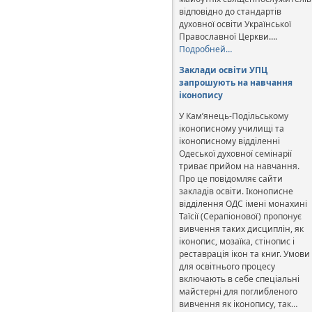
відповідно до стандартів
духовної освіти Української
Православної Церкви….
Подробней…
Заклади освіти УПЦ
запрошують на навчання
іконопису
У Кам’янець-Подільському
іконописному училищі та
іконописному відділенні
Одеської духовної семінарії
триває прийом на навчання.
Про це повідомляє сайти
закладів освіти. Іконописне
відділення ОДС імені монахині
Таїсії (Серапіонової) пропонує
вивчення таких дисциплін, як
іконопис, мозаїка, стінопис і
реставрація ікон та книг. Умови
для освітнього процесу
включають в себе спеціальні
майстерні для поглибленого
вивчення як іконопису, так…