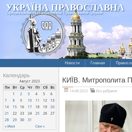
УКРАЇНА ПРАВОСЛАВНА
Официальный сайт Украинской Православной Церкви
Новости
Главная
Правосл
Календарь
КИЇВ. Митрополита Па
Август 2023
Пн
Вт
Ср
Чт
Пт
Сб
Вс
14.08.2023
Без рубрики
1
2
3
4
5
6
7
8
9
10
11
12
13
14
15
16
17
18
19
20
21
22
23
24
25
26
27
28
29
30
31
« Июл
Сен »