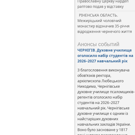
Православну Церкву нардеп
раптово подав у відставку
РІНЕНСЬКА ОБЛАСТЬ.
Межиріцький чоловічий
монастир відзначив 35-річчя
відродження чернечого життя
Анонсы событий
ЧЕРНІГІВ. Духовне училище
оголосило набір студентів на
2026–2027 навчальний рік
З благословення виконувача
обов’язків ректора,
архієпископа Любецького
Никодима, Чернігівське
духовне училище псаломщиків-
регентів оголосило набір
студентів на 2026–2027
навчальний рік. Чернігівське
духовне училище є одним із
найстаріших духовних
навчальних закладів України.
Воно було засноване у 1817