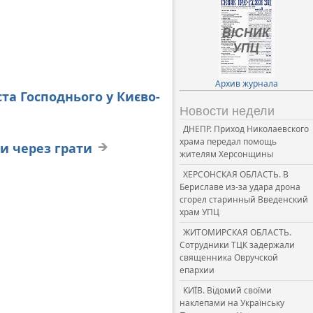
Архив журнала
та Господнього у Києво-
Новости недели
ДНЕПР. Приход Николаевского
храма передал помощь
и через грати
жителям Херсонщины
ХЕРСОНСКАЯ ОБЛАСТЬ. В
Бериславе из-за удара дрона
сгорел старинный Введенский
храм УПЦ
ЖИТОМИРСКАЯ ОБЛАСТЬ.
Сотрудники ТЦК задержали
священника Овручской
епархии
КИЇВ. Відомий своїми
наклепами на Українську