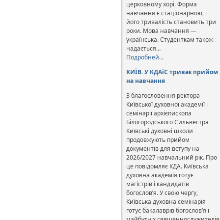
церковному хорі. Форма
навчання є стаціонарною, і
його тривалість становить три
роки. Мова навчання —
українська. Студенткам також
надається…
Подробней…
КИЇВ. У КДАіС триває прийом
на навчання
З благословення ректора
Київської духовної академії і
семінарії архієпископа
Білогородського Сильвестра
Київські духовні школи
продовжують прийом
документів для вступу на
2026/2027 навчальний рік. Про
це повідомляє КДА. Київська
духовна академія готує
магістрів і кандидатів
богослов’я. У свою чергу,
Київська духовна семінарія
готує бакалаврів богослов’я і
майбутніх священнослужителів