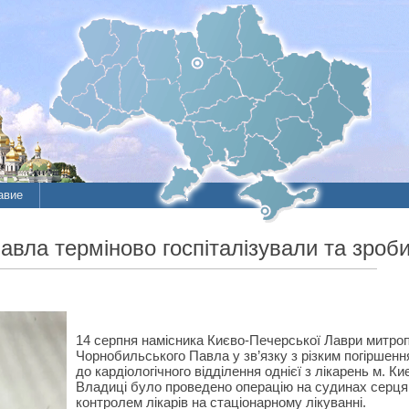
авие
вла терміново госпіталізували та зроби
14 серпня намісника Києво-Печерської Лаври митро
Чорнобильського Павла у зв’язку з різким погіршенн
до кардіологічного відділення однієї з лікарень м. Ки
Владиці було проведено операцію на судинах серця.
контролем лікарів на стаціонарному лікуванні.