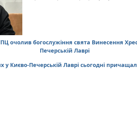
УПЦ очолив богослужіння свята Винесення Хрес
Печерській Лаврі
их у Києво-Печерській Лаврі сьогодні причащал