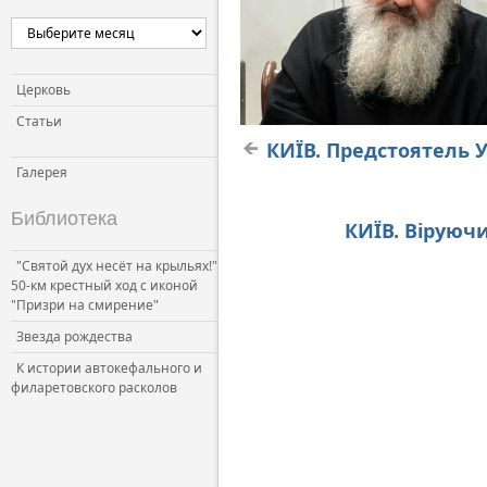
Церковь
Статьи
КИЇВ. Предстоятель 
Галерея
Библиотека
КИЇВ. Віруюч
"Святой дух несёт на крыльях!"
50-км крестный ход с иконой
"Призри на смирение"
Звезда рождества
К истории автокефального и
филаретовского расколов