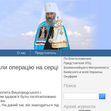
О нас
Предстоятель
По благословению
Предстоятеля УПЦ
ли операцію на серці
Блаженнейшего Митрополита
Киевского и всея Украины
Онуфрия
Поиск
полита Вишгородського і
ям здоров’я було госпіталізовано
єва.
 На даний час він знаходиться під
Архив журнала