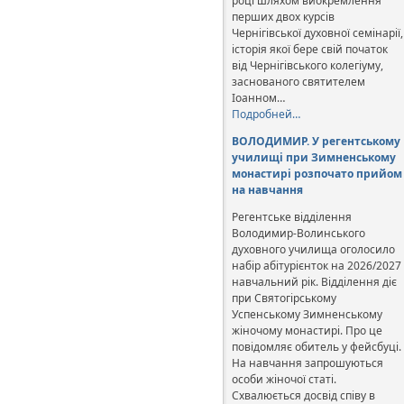
році шляхом виокремлення
перших двох курсів
Чернігівської духовної семінарії,
історія якої бере свій початок
від Чернігівського колегіуму,
заснованого святителем
Іоанном…
Подробней…
ВОЛОДИМИР. У регентському
училищі при Зимненському
монастирі розпочато прийом
на навчання
Регентське відділення
Володимир-Волинського
духовного училища оголосило
набір абітурієнток на 2026/2027
навчальний рік. Відділення діє
при Святогірському
Успенському Зимненському
жіночому монастирі. Про це
повідомляє обитель у фейсбуці.
На навчання запрошуються
особи жіночої статі.
Схвалюється досвід співу в