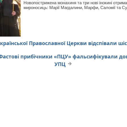
Новопострижена монахиня та три нові інокині отрима
мироносиць: Марії Магдалини, Марфи, Саломії та С
раїнської Православної Церкви відспівали шіс
Фастові прибічники «ПЦУ» фальсифікували до
УПЦ