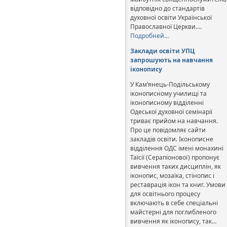
відповідно до стандартів
духовної освіти Української
Православної Церкви….
Подробней…
Заклади освіти УПЦ
запрошують на навчання
іконопису
У Кам’янець-Подільському
іконописному училищі та
іконописному відділенні
Одеської духовної семінарії
триває прийом на навчання.
Про це повідомляє сайти
закладів освіти. Іконописне
відділення ОДС імені монахині
Таїсії (Серапіонової) пропонує
вивчення таких дисциплін, як
іконопис, мозаїка, стінопис і
реставрація ікон та книг. Умови
для освітнього процесу
включають в себе спеціальні
майстерні для поглибленого
вивчення як іконопису, так…