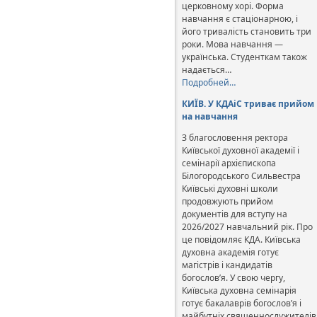
церковному хорі. Форма
навчання є стаціонарною, і
його тривалість становить три
роки. Мова навчання —
українська. Студенткам також
надається…
Подробней…
КИЇВ. У КДАіС триває прийом
на навчання
З благословення ректора
Київської духовної академії і
семінарії архієпископа
Білогородського Сильвестра
Київські духовні школи
продовжують прийом
документів для вступу на
2026/2027 навчальний рік. Про
це повідомляє КДА. Київська
духовна академія готує
магістрів і кандидатів
богослов’я. У свою чергу,
Київська духовна семінарія
готує бакалаврів богослов’я і
майбутніх священнослужителів