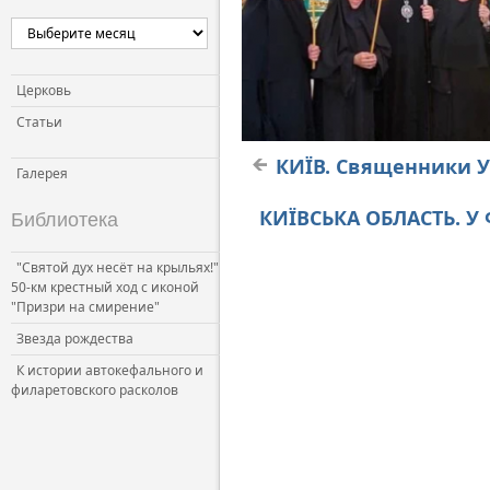
Церковь
Статьи
КИЇВ. Священники Ук
Галерея
КИЇВСЬКА ОБЛАСТЬ. У 
Библиотека
"Святой дух несёт на крыльях!"
50-км крестный ход с иконой
"Призри на смирение"
Звезда рождества
К истории автокефального и
филаретовского расколов