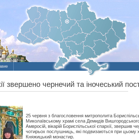
авие
ї звершено чернечий та іночеський пос
25 червня з благословення митрополита Бориспільсь
Миколаївському храмі села Демидів Вишгородського
Амвросій, вікарій Бориспільської єпархії, звершив ч
чотирьох послушниць, які подвизаються при цьому х
Княжицький монастир.