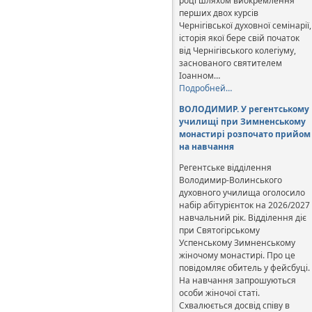
році шляхом виокремлення
перших двох курсів
Чернігівської духовної семінарії,
історія якої бере свій початок
від Чернігівського колегіуму,
заснованого святителем
Іоанном…
Подробней…
ВОЛОДИМИР. У регентському
училищі при Зимненському
монастирі розпочато прийом
на навчання
Регентське відділення
Володимир-Волинського
духовного училища оголосило
набір абітурієнток на 2026/2027
навчальний рік. Відділення діє
при Святогірському
Успенському Зимненському
жіночому монастирі. Про це
повідомляє обитель у фейсбуці.
На навчання запрошуються
особи жіночої статі.
Схвалюється досвід співу в