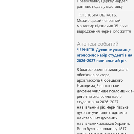
Православну Церкву нардеп
раптово подав у відставку
РІНЕНСЬКА ОБЛАСТЬ.
Межиріцький чоловічий
монастир відзначив 35-річчя
відродження чернечого життя
Анонсы событий
ЧЕРНІГІВ. Духовне училище
оголосило набір студентів на
2026–2027 навчальний рік
З благословення виконувача
обов’язків ректора,
архієпископа Любецького
Никодима, Чернігівське
духовне училище псаломщиків-
регентів оголосило набір
студентів на 2026–2027
навчальний рік. Чернігівське
духовне училище є одним із
найстаріших духовних
навчальних закладів України.
Воно було засноване у 1817