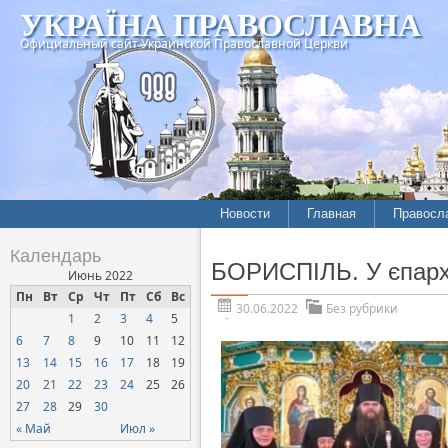
УКРАЇНА ПРАВОСЛАВНА
Официальный сайт Украинской Православной Церкви
Новости
Главная
Правосл
Календарь
БОРИСПІЛЬ. У єпархі
Июнь 2022
Пн
Вт
Ср
Чт
Пт
Сб
Вс
30.06.2022
Без рубрики
1
2
3
4
5
6
7
8
9
10
11
12
13
14
15
16
17
18
19
20
21
22
23
24
25
26
27
28
29
30
« Май
Июл »