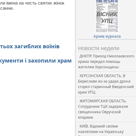
ли імена на честь святих жінок
усанни.
Архив журнала
тьох загиблих воїнів
Новости недели
ДНЕПР. Приход Николаевского
кументи і захопили храм
храма передал помощь
жителям Херсонщины
ХЕРСОНСКАЯ ОБЛАСТЬ. В
Бериславе из-за удара дрона
сгорел старинный Введенский
храм УПЦ
ЖИТОМИРСКАЯ ОБЛАСТЬ.
Сотрудники ТЦК задержали
священника Овручской
епархии
КИЇВ. Відомий своїми
наклепами на Українську