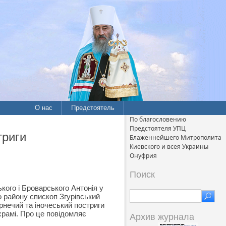
О нас
Предстоятель
По благословению
Предстоятеля УПЦ
триги
Блаженнейшего Митрополита
Киевского и всея Украины
Онуфрия
Поиск
кого і Броварського Антонія у
 району єпископ Згурівський
ернечий та іночеський постриги
рамі. Про це повідомляє
Архив журнала