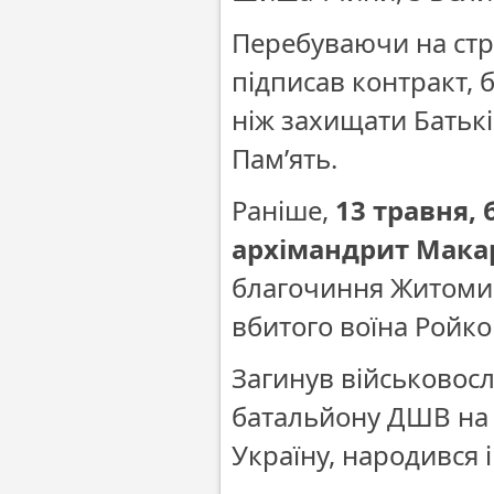
Перебуваючи на стро
підписав контракт, 
ніж захищати Батькі
Пам’ять.
Раніше,
13 травня,
архімандрит Макар
благочиння Житомир
вбитого воїна Ройк
Загинув військовос
батальйону ДШВ на т
Україну, народився 