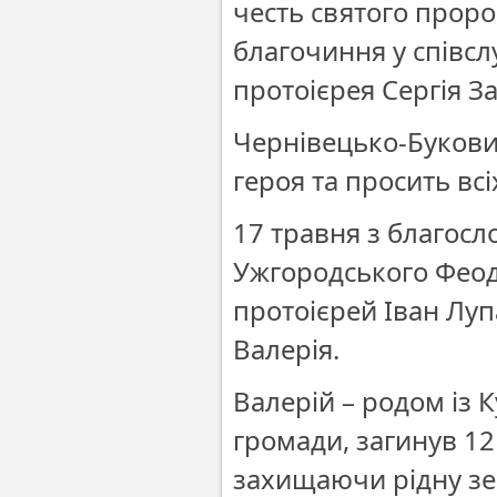
честь святого проро
благочиння у співс
протоієрея Сергія З
Чернівецько-Букови
героя та просить всі
17 травня з благосл
Ужгородського Фео
протоієрей Іван Луп
Валерія.
Валерій – родом із 
громади, загинув 1
захищаючи рідну зе