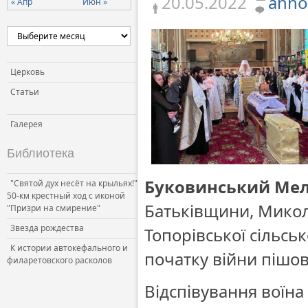
20.05.2022
anno
« Апр
Июн »
Церковь и власть
Церковь и общество
Церковь и СМИ
Церковь
Статьи
Галерея
Библиотека
Буковинський Мел
"Святой дух несёт на крыльях!"
50-км крестный ход с иконой
Батьківщини, Миколу
"Призри на смирение"
Звезда рождества
Топорівської сільськ
К истории автокефального и
початку війни пішо
филаретовского расколов
Відспівування воїн