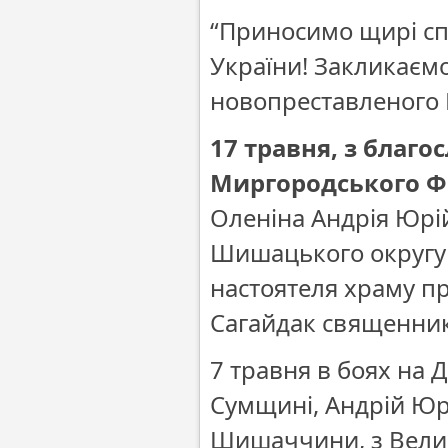
“Приносимо щирі спі
України! Закликаємо
новопреставленого В
17 травня, з благ
Миргородського 
Оленіна Андрія Юрі
Шишацького округу 
настоятеля храму пр
Сагайдак священник
7 травня в боях на 
Сумщині, Андрій Юрі
Шишаччини, з Велик