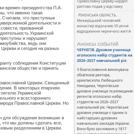
Православну Церкву нардеп
раптово подав у відставку
ки времен президентства П.А.
ы, что именно такая
РІНЕНСЬКА ОБЛАСТЬ.
. Считаем, что преступные
Межиріцький чоловічий
диверсионной деятельности и
монастир відзначив 35-річчя
совести, призванной
відродження чернечого життя
 деятельность Украинской
 преступны и нарушают
амоубийства, ведь они
Анонсы событий
Церкви и сегодня на разных
ЧЕРНІГІВ. Духовне училище
оголосило набір студентів на
2026–2027 навчальний рік
аранту соблюдения Конституции
аинском обществе и принять
З благословення виконувача
обов’язків ректора,
архієпископа Любецького
 Православной Церкви. Священный
Никодима, Чернігівське
дения. В некоторых епархиях
духовне училище псаломщиків-
тоятелю Украинской
регентів оголосило набір
льного и всестороннего
студентів на 2026–2027
рирода Православной Церкви. Но
навчальний рік. Чернігівське
духовне училище є одним із
ян для обсуждения возникших в
найстаріших духовних
, что мы должны сделать все,
навчальних закладів України.
 новым разделениям в Церкви.
Воно було засноване у 1817