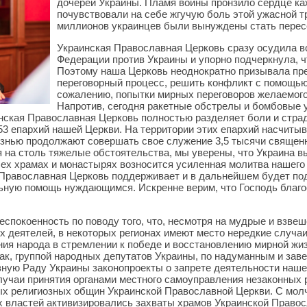
дочерей Украины. Пламя войны пронзило сердце ка
почувствовали на себе жгучую боль этой ужасной т
миллионов украинцев были вынуждены стать перес
Украинская Православная Церковь сразу осудила в
Федерации против Украины и упорно подчеркнула, чт
Поэтому наша Церковь неоднократно призывала пре
переговорный процесс, решить конфликт с помощью 
сожалению, попытки мирных переговоров желаемого
Напротив, сегодня ракетные обстрелы и бомбовые 
нская Православная Церковь полностью разделяет боли и страд
53 епархий нашей Церкви. На территории этих епархий насчитыв
жизнью продолжают совершать свое служение 3,5 тысячи священ
я на столь тяжелые обстоятельства, мы уверены, что Украина в
сех храмах и монастырях возносится усиленная молитва нашего 
 Православная Церковь поддерживает и в дальнейшем будет п
льную помощь нуждающимся. Искренне верим, что Господь благ
еспокоенность по поводу того, что, несмотря на мудрые и взв
х деятелей, в некоторых регионах имеют место нередкие случаи
ния народа в стремлении к победе и восстановлению мирной жиз
Так, группой народных депутатов Украины, по надуманным и за
ную Раду Украины законопроекты о запрете деятельности нашей
учаи принятия органами местного самоуправления незаконных 
ых религиозных общин Украинской Православной Церкви. С молч
 властей активизировались захваты храмов Украинской Правос