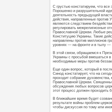
С грустью констатируем, что все
Порошенко и разрушительной иде
деятельность предыдущей власти 
действия, направленные против 
являются следствием бездействи
регулировать межрелигиозные от
Православной Церкви. Любые реш
Конституцию Украины. Такие дейс
направлены против миллионов гр
уровнях — на фронте и в тылу —
В этой связи, обращаемся к Пре
Украины с просьбой вмешаться в 
необходимые меры против беззак
Еще один вопрос, который в посл
Синод констатирует, что на сего
проходит собрание духовенства,
Православной Церкви. Священный
обсуждения любых вопросов церк
этот процесс должен проходить б
В ближайшее время будет созвано
результате войны проблем церков
чтобы дискуссия по тому или ино