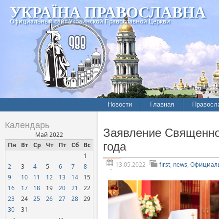
УКРАЇНА ПРАВОСЛАВНА
Официальный сайт Украинской Православной Церкви
Новости
Главная
Правосл
Летопись епархий
Богослов
Календарь
Заявление Священно
Межконфессиональные
История
Май 2022
отношения
года
Пн
Вт
Ср
Чт
Пт
Сб
Вс
Митропо
1
Нарушения прав
Хроники
верующих
13.05.2022
first
,
news
,
Официаль
2
3
4
5
6
7
8
9
10
11
12
13
14
15
Официальная хроника
16
17
18
19
20
21
22
Расколы, ереси, секты
23
24
25
26
27
28
29
СОЦИАЛЬНОЕ
30
31
СЛУЖЕНИЕ