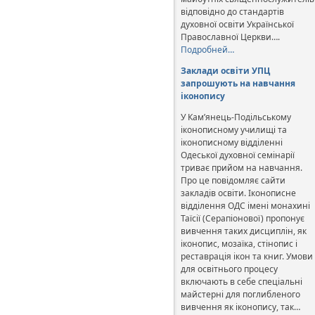
відповідно до стандартів
духовної освіти Української
Православної Церкви….
Подробней…
Заклади освіти УПЦ
запрошують на навчання
іконопису
У Кам’янець-Подільському
іконописному училищі та
іконописному відділенні
Одеської духовної семінарії
триває прийом на навчання.
Про це повідомляє сайти
закладів освіти. Іконописне
відділення ОДС імені монахині
Таїсії (Серапіонової) пропонує
вивчення таких дисциплін, як
іконопис, мозаїка, стінопис і
реставрація ікон та книг. Умови
для освітнього процесу
включають в себе спеціальні
майстерні для поглибленого
вивчення як іконопису, так…