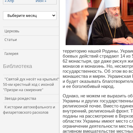
« Апр
Июн »
Церковь и власть
Церковь и общество
Церковь и СМИ
Церковь
Статьи
территорию нашей Родины. Украи
Галерея
боевых действий страдают 14 из 
62 монастыря
, где даже рискуя 
Библиотека
монахов и монахинь. Но, несмотр
государственность. Об этом во в
монашества и мирян. Украинская
"Святой дух несёт на крыльях!"
и будет оказывать благотворите
50-км крестный ход с иконой
и ее боголюбивый народ.
"Призри на смирение"
Однако, не можем не выразить об
Звезда рождества
Украины и других государственны
религиозной почве. Вместо едине
К истории автокефального и
внутренний, религиозный фронт. 
филаретовского расколов
поданы на рассмотрение в Верхов
областях Украины имеют место сл
ограничении деятельности местн
активном вмешательстве местных