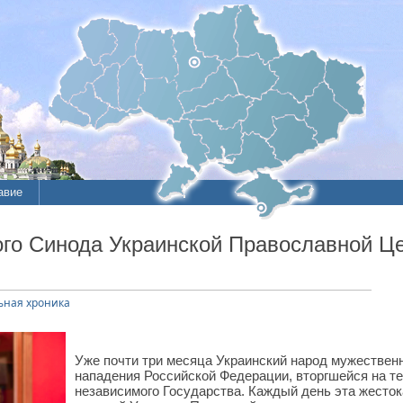
авие
ие
го Синода Украинской Православной Це
литы
ная хроника
Уже почти три месяца Украинский народ мужествен
нападения Российской Федерации, вторгшейся на те
независимого Государства. Каждый день эта жесток