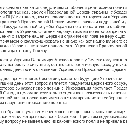
 эти факты являются следствием ошибочной религиозной полити
ологии так называемой Православной Церкви Украины. Убежден
и ПЦУ и стала одним из поводов военного вторжения в Украину
Украинской Православной Церкви, имеют признаки подрывной и 
я Государственной службы Украины по этнополитике и свободе 
ношения в Украине. Считаем недопустимыми попытки запретить
ения о запрете нашей Церкви и ограничении прав ее верующих
твия можно квалифицировать не иначе как акт национального с
аждан Украины, которые принадлежат Украинской Православной 
 защищают нашу Родину.
зиденту Украины Владимиру Александровичу Зеленскому как к г
эту непростую ситуацию, остановить религиозную вражду в укр
онных действий в отношении Украинской Православной Церкви.
еднее время многих беспокоит, касается будущего Украинской
дняшний день этот вопрос является предметом церковного обсуж
 которое выражает свою позицию. Информация поступает Предс
 Синод в целом положительно оценивает возможность основате
овной жизни, поскольку именно в этом проявляется соборная п
ез нарушения церковного порядка.
 собрание с участием епископов, священников, монахов и мир
ной жизни, которые нас всех беспокоят. При этом подчеркиваем
му вопросу не вывела нас из канонического поля и не привела к