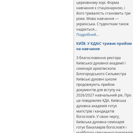
церковному хорі. Форма
навчання є стаціонарною, і
його тривалість становить три
роки. Мова навчання —
українська. Студенткам також
надається…
Подробней…
КИЇВ. У КДАіС триває прийом
на навчання
З благословення ректора
Київської духовної академії і
семінарії архієпископа
Білогородського Сильвестра
Київські духовні школи
продовжують прийом
документів для вступу на
2026/2027 навчальний рік. Про
це повідомляє КДА. Київська
духовна академія готує
магістрів і кандидатів
богослов’я. У свою чергу,
Київська духовна семінарія
готує бакалаврів богослов’я і
майбутніх священнослужителів