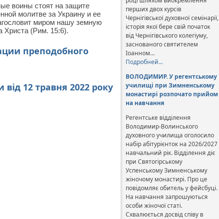
році шляхом виокремлення
ные воины стоят на защите
перших двох курсів
нной молитве за Украину и ее
Чернігівської духовної семінарії,
агословит миром нашу земную
історія якої бере свій початок
Христа (Рим. 15:6).
від Чернігівського колегіуму,
заснованого святителем
зации преподобного
Іоанном…
Подробней…
ВОЛОДИМИР. У регентському
від 12 травня 2022 року
училищі при Зимненському
монастирі розпочато прийом
на навчання
Регентське відділення
Володимир-Волинського
духовного училища оголосило
набір абітурієнток на 2026/2027
навчальний рік. Відділення діє
при Святогірському
Успенському Зимненському
жіночому монастирі. Про це
повідомляє обитель у фейсбуці.
На навчання запрошуються
особи жіночої статі.
Схвалюється досвід співу в