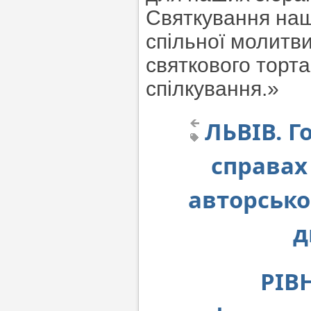
Святкування наш
спільної молитви
святкового торта
спілкування.»
ЛЬВІВ. Г
справах
авторсько
д
РІВ