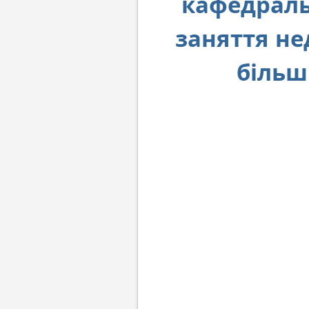
кафедраль
заняття не
більш