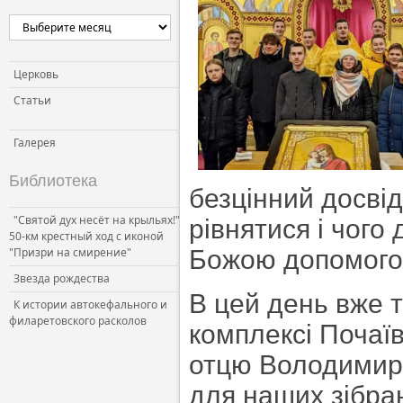
Церковь и власть
Церковь и общество
Церковь и СМИ
Церковь
Статьи
Галерея
Библиотека
безцінний досвід
"Святой дух несёт на крыльях!"
рівнятися і чого
50-км крестный ход с иконой
"Призри на смирение"
Божою допомогою
Звезда рождества
В цей день вже 
К истории автокефального и
филаретовского расколов
комплексі Почаїв
отцю Володимир
для
наших зібран