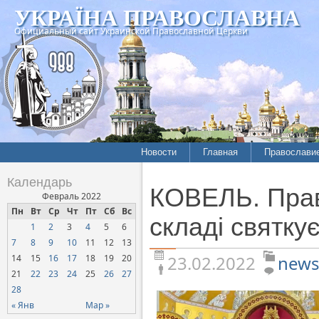
УКРАЇНА ПРАВОСЛАВНА
Официальный сайт Украинской Православной Церкви
Новости
Главная
Православи
Летопись епархий
Богословие
Календарь
КОВЕЛЬ. Прав
Межконфессиональные
История
Февраль 2022
отношения
Пн
Вт
Ср
Чт
Пт
Сб
Вс
Митрополит
складі святку
1
2
3
4
5
6
Нарушения прав
Хроники
верующих
7
8
9
10
11
12
13
23.02.2022
news
14
15
16
17
18
19
20
Официальная хроника
21
22
23
24
25
26
27
Расколы, ереси, секты
28
СОЦИАЛЬНОЕ
« Янв
Мар »
СЛУЖЕНИЕ