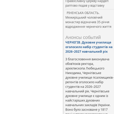
Православну Церкву нардеп
раптово подав у відставку
РІНЕНСЬКА ОБЛАСТЬ.
Межиріцький чоловічий
монастир відзначив 35-річчя
відродження чернечого життя
Анонсы событий
ЧЕРНІГІВ. Духовне училище
оголосило набір студентів на
2026–2027 навчальний рік
З благословення виконувача
обов’язків ректора,
архієпископа Любецького
Никодима, Чернігівське
духовне училище псаломщиків-
регентів оголосило набір
студентів на 2026–2027
навчальний рік. Чернігівське
духовне училище є одним із
найстаріших духовних
навчальних закладів України.
Воно було засноване у 1817