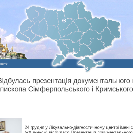
авие
булась презентація документального 
ієпископа Сімферпольського і Кримськог
24 грудня у Лікувально-діагностичному центрі імені
(«Ацинус») відбулася Презентація документального