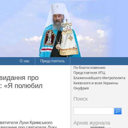
О нас
Предстоятель
По благословению
Предстоятеля УПЦ
видання про
Блаженнейшего Митрополита
Киевского и всея Украины
о: «Я полюбил
Онуфрия
Поиск
 святителя Луки Кримського
Архив журнала
 видання про святителя Луку