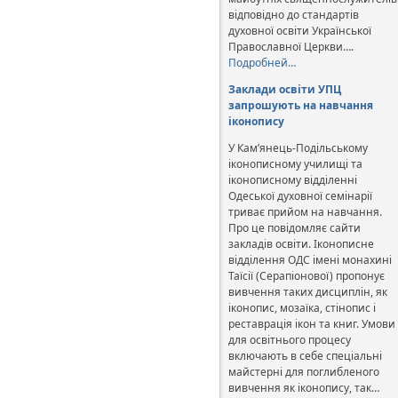
відповідно до стандартів
духовної освіти Української
Православної Церкви….
Подробней…
Заклади освіти УПЦ
запрошують на навчання
іконопису
У Кам’янець-Подільському
іконописному училищі та
іконописному відділенні
Одеської духовної семінарії
триває прийом на навчання.
Про це повідомляє сайти
закладів освіти. Іконописне
відділення ОДС імені монахині
Таїсії (Серапіонової) пропонує
вивчення таких дисциплін, як
іконопис, мозаїка, стінопис і
реставрація ікон та книг. Умови
для освітнього процесу
включають в себе спеціальні
майстерні для поглибленого
вивчення як іконопису, так…