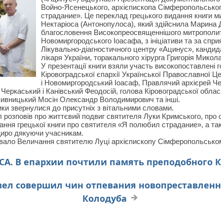
Войно-Ясенецького, архієпископа Сімферопольськог
страдание». Це переклад грецького видання книги м
Нектаріоса (Антонопулоса), який здійснила Марина 
благословення Високопреосвященнішого митрополита
Новомиргородського Іоасафа, з ініціативи та за спр
Лікувально-діагностичного центру «Ацинус»,
кандида
лікаря України, торакального хірурга Григорія Мико
У презентації книги взяли участь високопоставлені г
Кіровоградської єпархії Української Православної 
і Новомиргородський Іоасаф, Правлячий архієрей Чер
еркаський і Канівський Феодосій, голова Кіровоградської облас
опивницький Мосін Олександр Володимирович та інші.
ики звернулися до присутніх з вітальними словами.
 розповів про життєвий подвиг святителя Луки Кримського, про 
ання грецької книги про святителя «Я полюбил страдание», а так
 щиро дякуючи учасникам.
півало Величання святителю Луці архієпископу Сімферопольськом
СА. В епархии почтили память преподобного 
вел совершил чин отпевания новопреставленн
Колодуба