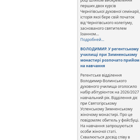
році шляхом виокремлення
перших двох курсів
Чернігівської духовної семінарії,
історія якої бере свій початок
від Чернігівського колегіуму,
заснованого святителем
Іоанном…
Подробней…
ВОЛОДИМИР. У регентському
училищі при Зимненському
монастирі розпочато прийом
на навчання
Регентське відділення
Володимир-Волинського
духовного училища оголосило
набір абітурієнток на 2026/2027
навчальний рік. Відділення діє
при Святогірському
Успенському Зимненському
жіночому монастирі. Про це
повідомляє обитель у фейсбуці.
На навчання запрошуються
особи жіночої статі.
Схвалюється досвід співу в