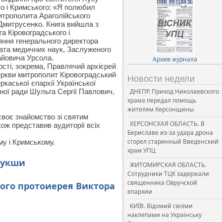
о і Кримського: «Я полюбил
итрополита Араголійського
Дмитрусенко. Книга вийшла з
 Кіровоградського і
ияння генерального директора
та медичних наук, Заслуженого
лайовича Урсола.
Архив журнала
ості, зокрема, Правлячий архієрей
Церкви митрополит Кіровоградський
Новости недели
каської єпархії Української
ної ради Шульга Сергії Павлович,
ДНЕПР. Приход Николаевского
храма передал помощь
жителям Херсонщины
своє знайомство зі святим
ХЕРСОНСКАЯ ОБЛАСТЬ. В
ож представив аудиторії всіх
Бериславе из-за удара дрона
сгорел старинный Введенский
у і Кримському.
храм УПЦ
Кукши
ЖИТОМИРСКАЯ ОБЛАСТЬ.
Сотрудники ТЦК задержали
священника Овручской
ого протоиерея Виктора
епархии
КИЇВ. Відомий своїми
наклепами на Українську