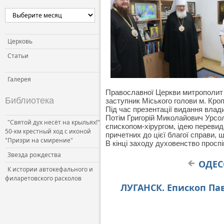
Церковь
Статьи
Галерея
Православної Церкви митрополит Ч
Библиотека
заступник Міського голови м. Кр
Під час презентації видання влад
Потім Григорій Миколайович Урсол
"Святой дух несёт на крыльях!"
єпископом-хірургом, ідею перевид
50-км крестный ход с иконой
причетних до цієї благої справи,
"Призри на смирение"
В кінці заходу духовенство прос
Звезда рождества
ОДЕС
К истории автокефального и
филаретовского расколов
ЛУГАНСК. Епископ Па