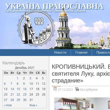
УКРАЇНА ПРАВОСЛАВНА
Официальный сайт Украинской Православной Церкви
Новости
Главная
Правосл
Календарь
КРОПИВНИЦЬКИЙ. Від
Декабрь 2021
святителя Луку, арх
Пн
Вт
Ср
Чт
Пт
Сб
Вс
1
2
3
4
5
страдание»
6
7
8
9
10
11
12
13
14
15
16
17
18
19
27.12.2021
Без рубрики
20
21
22
23
24
25
26
27
28
29
30
31
« Ноя
Янв »