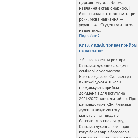
церковному хорі. Форма
навчання є стаціонарною, і
його тривалість становить три
роки. Мова навчання —
українська. Студенткам також
надається…
Подробней…
КИЇВ. У КДАіС триває прийом
на навчання
З благословення ректора
Київської духовної академії і
семінарії архієпископа
Білогородського Сильвестра
Київські духовні школи
продовжують прийом
документів для вступу на
2026/2027 навчальний рік. Про
це повідомляє КДА. Київська
духовна академія готує
магістрів і кандидатів
богослов’я. У свою чергу,
Київська духовна семінарія
готує бакалаврів богослов’я і
майбутніх священнослужителів