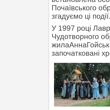
Почаївського обр
згадуємо ці події
У 1997 році Лав
Чудотворного об
жилаАннаГойськау
започатковані хр