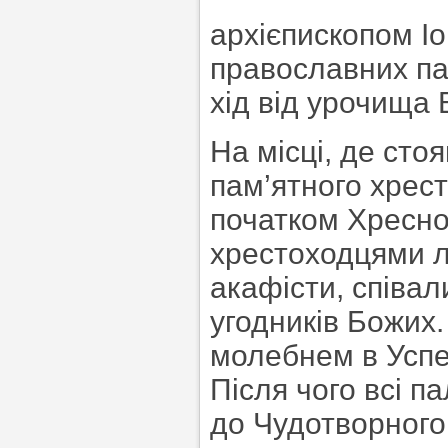
архієпископом Іо
православних па
хід від урочища 
На місці, де стоя
пам’ятного хрес
початком Хресної
хрестоходцями л
акафісти, співал
угодників Божих.
молебнем в Успе
Після чого всі 
до Чудотворного