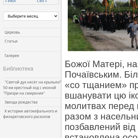
« Июл
Сен »
Церковь и власть
Церковь и общество
Церковь и СМИ
Церковь
Статьи
Галерея
Божої Матері, на
Библиотека
Почаївським. Бі
"Святой дух несёт на крыльях!"
«со тщанием» пр
50-км крестный ход с иконой
вшанувати цю іко
"Призри на смирение"
Звезда рождества
молитвах перед 
К истории автокефального и
разом з насельн
филаретовского расколов
позбавлений від
встановлена осо