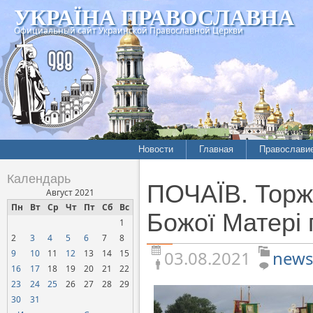
УКРАЇНА ПРАВОСЛАВНА
Официальный сайт Украинской Православной Церкви
Новости
Главная
Православи
Летопись епархий
Богословие
Календарь
ПОЧАЇВ. Торже
Межконфессиональные
История
Август 2021
отношения
Пн
Вт
Ср
Чт
Пт
Сб
Вс
Митрополит
Божої Матері 
1
Нарушения прав
Хроники
верующих
2
3
4
5
6
7
8
03.08.2021
news
9
10
11
12
13
14
15
Официальная хроника
16
17
18
19
20
21
22
Расколы, ереси, секты
23
24
25
26
27
28
29
СОЦИАЛЬНОЕ
30
31
СЛУЖЕНИЕ