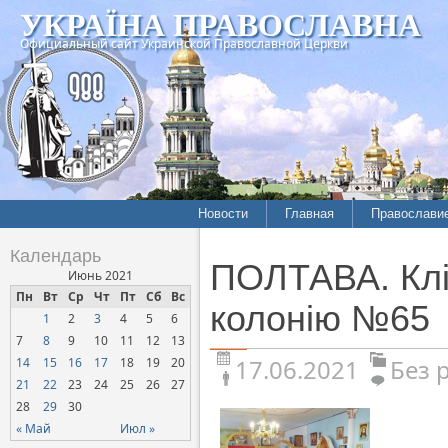
УКРАЇНА ПРАВОСЛАВНА
Официальный сайт Украинской Православной Церкви
Новости
Главная
Православи
Календарь
ПОЛТАВА. Клір
Июнь 2021
Пн
Вт
Ср
Чт
Пт
Сб
Вс
колонію №65
1
2
3
4
5
6
7
8
9
10
11
12
13
17.06.2021
Без 
14
15
16
17
18
19
20
21
22
23
24
25
26
27
28
29
30
« Май
Июл »