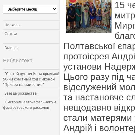
15 ч
митр
Мирг
Церковь
благ
Статьи
Полтавської єпар
Галерея
протоієрея Андрі
Библиотека
установи Надер
"Святой дух несёт на крыльях!"
Цього разу під ч
50-км крестный ход с иконой
"Призри на смирение"
відслужений мол
Звезда рождества
та настановче сл
К истории автокефального и
нещодавно відкри
филаретовского расколов
стали матерями 
Андрій і волонте