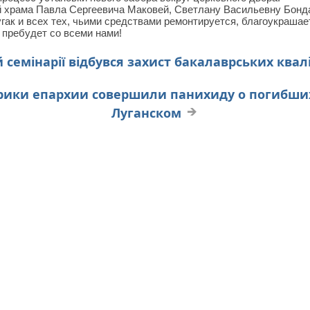
й храма Павла Сергеевича Маковей, Светлану Васильевну Бонд
ак и всех тех, чьими средствами ремонтируется, благоукрашае
 пребудет со всеми нами!
 семінарії відбувся захист бакалаврських квал
ики епархии совершили панихиду о погибших
Луганском