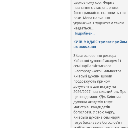
церковному хорі. Форма
навчання є стаціонарною, і
його тривалість становить три
роки. Мова навчання —
українська. Студенткам також
надається…
Подробней…
КИЇВ. У КДАіС триває прийом
на навчання
З благословення ректора
Київської духовної академії і
семінарії архієпископа
Білогородського Сильвестра
Київські духовні школи
продовжують прийом
документів для вступу на
2026/2027 навчальний рік. Про
це повідомляє КДА. Київська
духовна академія готує
магістрів і кандидатів
богослов’я. У свою чергу,
Київська духовна семінарія
готує бакалаврів богослов’я і
майбутніх священнослужителів