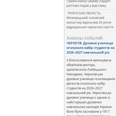
Православну Церкву нардеп
раптово подав у відставку
РІНЕНСЬКА ОБЛАСТЬ.
Межиріцький чоловічий
монастир відзначив 35-річчя
відродження чернечого життя
Анонсы событий
ЧЕРНІГІВ. Духовне училище
оголосило набір студентів на
2026–2027 навчальний рік
З благословення виконувача
обов’язків ректора,
архієпископа Любецького
Никодима, Чернігівське
духовне училище псаломщиків-
регентів оголосило набір
студентів на 2026–2027
навчальний рік. Чернігівське
духовне училище є одним із
найстаріших духовних
навчальних закладів України.
Воно було засноване у 1817