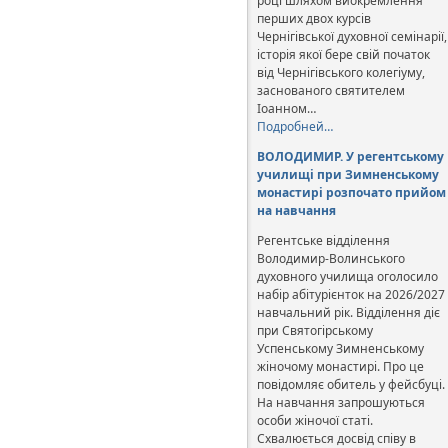
році шляхом виокремлення
перших двох курсів
Чернігівської духовної семінарії,
історія якої бере свій початок
від Чернігівського колегіуму,
заснованого святителем
Іоанном…
Подробней…
ВОЛОДИМИР. У регентському
училищі при Зимненському
монастирі розпочато прийом
на навчання
Регентське відділення
Володимир-Волинського
духовного училища оголосило
набір абітурієнток на 2026/2027
навчальний рік. Відділення діє
при Святогірському
Успенському Зимненському
жіночому монастирі. Про це
повідомляє обитель у фейсбуці.
На навчання запрошуються
особи жіночої статі.
Схвалюється досвід співу в