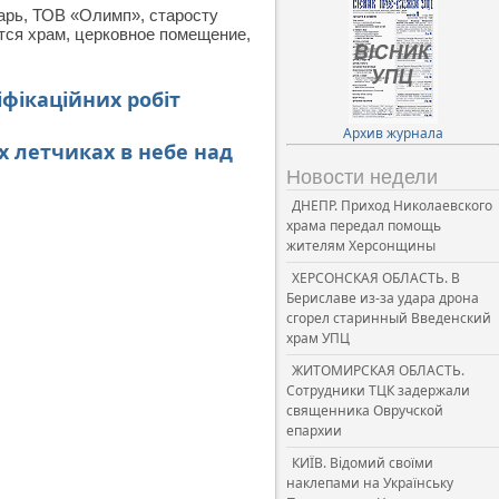
арь, ТОВ «Олимп», старосту
тся храм, церковное помещение,
іфікаційних робіт
Архив журнала
 летчиках в небе над
Новости недели
ДНЕПР. Приход Николаевского
храма передал помощь
жителям Херсонщины
ХЕРСОНСКАЯ ОБЛАСТЬ. В
Бериславе из-за удара дрона
сгорел старинный Введенский
храм УПЦ
ЖИТОМИРСКАЯ ОБЛАСТЬ.
Сотрудники ТЦК задержали
священника Овручской
епархии
КИЇВ. Відомий своїми
наклепами на Українську