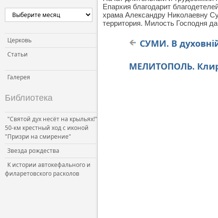
Епархия благодарит благодетеле
храма Александру Николаевну Суг
территория. Милость Господня да
Церковь
СУМИ. В духовній
Статьи
МЕЛИТОПОЛЬ. Клир
Галерея
Библиотека
"Святой дух несёт на крыльях!"
50-км крестный ход с иконой
"Призри на смирение"
Звезда рождества
К истории автокефального и
филаретовского расколов