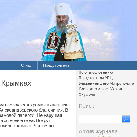
О нас
Предстоятель
По благословению
Предстоятеля УПЦ
 Крымках
Блаженнейшего Митрополита
Киевского и всея Украины
Онуфрия
ом настоятеля храма священника
Поиск
Александровского благочиния. В
рамовой паперти. Не нарушая
тся новые окна. Вокруг
и жилых комнат. Частично
Архив журнала