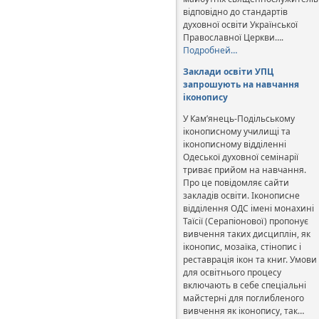
відповідно до стандартів
духовної освіти Української
Православної Церкви….
Подробней…
Заклади освіти УПЦ
запрошують на навчання
іконопису
У Кам’янець-Подільському
іконописному училищі та
іконописному відділенні
Одеської духовної семінарії
триває прийом на навчання.
Про це повідомляє сайти
закладів освіти. Іконописне
відділення ОДС імені монахині
Таїсії (Серапіонової) пропонує
вивчення таких дисциплін, як
іконопис, мозаїка, стінопис і
реставрація ікон та книг. Умови
для освітнього процесу
включають в себе спеціальні
майстерні для поглибленого
вивчення як іконопису, так…