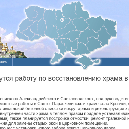
авие
ся работу по восстановлению храма в
епископа Александрийского и Светловодского , под руководств
монтные работы в Свято- Параскевинском храме села Крымки, 
ливка новой бетонной отмостки вокруг храма и реконструкция х
 внутренней части храма в теплом правом приделе
устанавливаю
ама) также планируется постройка отмостки, ремонт трапезной 
кна для замены старых окон в церковном помещении.
роцесс установки нового забора вокруг церковного двора.