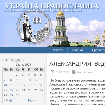
УКРАЇНА ПРАВОСЛАВНА
Официальный сайт Украинской Православной Церкви
Новости
Главная
Правосл
Календарь
АЛЕКСАНДРИЯ. Ведут
Июнь 2021
Пн
Вт
Ср
Чт
Пт
Сб
Вс
17.06.2021
Без рубрики
1
2
3
4
5
6
7
8
9
10
11
12
13
По благословению Боголепа, архи
Анатолия Павловского, начаты ре
14
15
16
17
18
19
20
процессе ремонта планируется за
21
22
23
24
25
26
27
архитектурный ансамбль храма с
28
29
30
церковного помещения (вблизи хр
закуплены металлопластиковые о
« Май
Июл »
Начат длительный и трудоемкий п