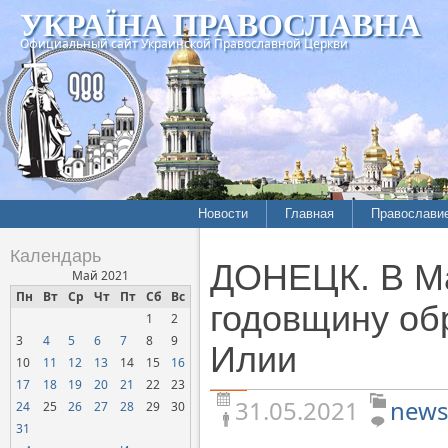
УКРАЇНА ПРАВОСЛАВНА
Официальный сайт Украинской Православной Церкви
Новости
Главная
Православи
Летопись епархий
Богословие
Календарь
ДОНЕЦК. В Ма
Межконфессиональные
История
Май 2021
отношения
Пн
Вт
Ср
Чт
Пт
Сб
Вс
Митрополит
годовщину об
1
2
Нарушения прав
Хроники
верующих
3
4
5
6
7
8
9
Илии
10
11
12
13
14
15
16
Официальная хроника
17
18
19
20
21
22
23
Расколы, ереси, секты
31.05.2021
news
24
25
26
27
28
29
30
СОЦИАЛЬНОЕ
31
СЛУЖЕНИЕ