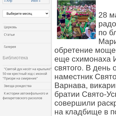
« Апр
Июн »
Церковь и власть
28 м
Церковь и общество
Церковь и СМИ
радо
Церковь
по б
Статьи
Мари
Галерея
обретение мощей
еще схимонаха И
Библиотека
святого. В день
"Святой дух несёт на крыльях!"
50-км крестный ход с иконой
наместник Свято
"Призри на смирение"
Варнава, викари
Звезда рождества
братии Свято-Ус
К истории автокефального и
филаретовского расколов
совершили раск
на кладбище в п