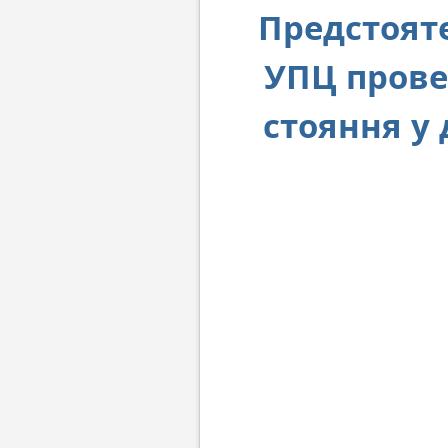
Предстояте
УПЦ прове
стояння у