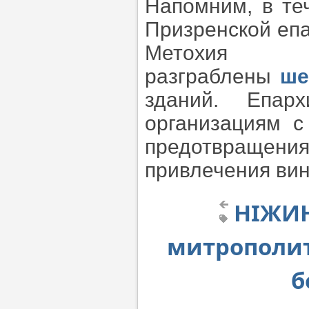
Напомним, в т
Призренской еп
Метохи
разграблены
ше
зданий. Епар
организациям с
предотвращения
привлечения вин
НІЖИН.
митрополит
б