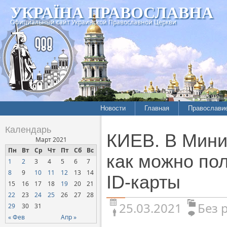
УКРАЇНА ПРАВОСЛАВНА
Официальный сайт Украинской Православной Церкви
Новости
Главная
Православи
Календарь
КИЕВ. В Мини
Март 2021
Пн
Вт
Ср
Чт
Пт
Сб
Вс
как можно пол
1
2
3
4
5
6
7
8
9
10
11
12
13
14
ID-карты
15
16
17
18
19
20
21
22
23
24
25
26
27
28
25.03.2021
Без 
29
30
31
« Фев
Апр »