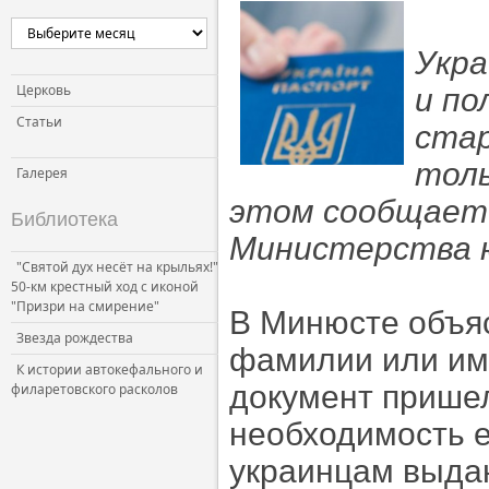
Укра
Церковь
и по
Статьи
стар
толь
Галерея
этом сообщаетс
Библиотека
Министерства 
"Святой дух несёт на крыльях!"
50-км крестный ход с иконой
"Призри на смирение"
В Минюсте объяс
Звезда рождества
фамилии или име
К истории автокефального и
документ пришел
филаретовского расколов
необходимость е
украинцам выдаю