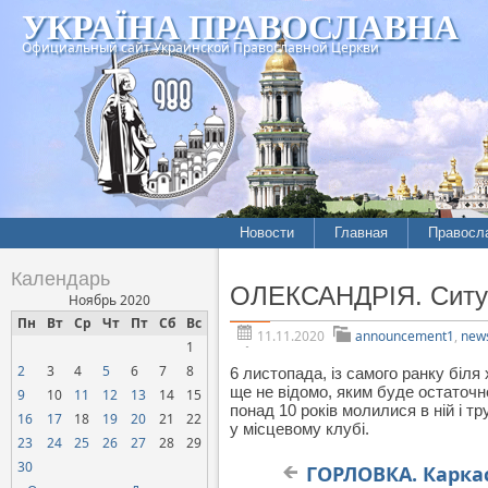
УКРАЇНА ПРАВОСЛАВНА
Официальный сайт Украинской Православной Церкви
Новости
Главная
Правосл
Летопись епархий
Богослов
Календарь
ОЛЕКСАНДРІЯ. Ситуац
Межконфессиональные
История
Ноябрь 2020
отношения
Пн
Вт
Ср
Чт
Пт
Сб
Вс
Митропо
11.11.2020
announcement1
,
new
1
Нарушения прав
Хроники
верующих
2
3
4
5
6
7
8
6 листопада, із самого ранку біл
ще не відомо, яким буде остаточн
9
10
11
12
13
14
15
Официальная хроника
понад 10 років молилися в ній і т
16
17
18
19
20
21
22
у місцевому клубі.
Расколы, ереси, секты
23
24
25
26
27
28
29
СОЦИАЛЬНОЕ
30
ГОРЛОВКА. Карка
СЛУЖЕНИЕ