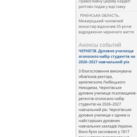
Православну Церкву нардеп
раптово подав у відставку
РІНЕНСЬКА ОБЛАСТЬ.
Межиріцький чоловічий
монастир відзначив 35-річчя
відродження чернечого життя
Анонсы событий
ЧЕРНІГІВ. Духовне училище
оголосило набір студентів на
2026–2027 навчальний рік
З благословення виконувача
обов’язків ректора,
архієпископа Любецького
Никодима, Чернігівське
духовне училище псаломщиків-
регентів оголосило набір
студентів на 2026–2027
навчальний рік. Чернігівське
духовне училище є одним із
найстаріших духовних
навчальних закладів України.
Воно було засноване у 1817