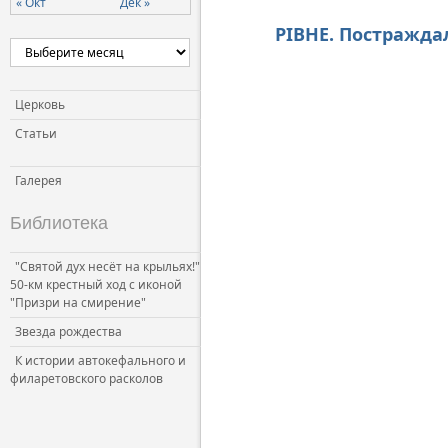
« Окт
Дек »
Церковь и власть
РІВНЕ. Постражда
Церковь и общество
Церковь и СМИ
Церковь
Статьи
Галерея
Библиотека
"Святой дух несёт на крыльях!"
50-км крестный ход с иконой
"Призри на смирение"
Звезда рождества
К истории автокефального и
филаретовского расколов