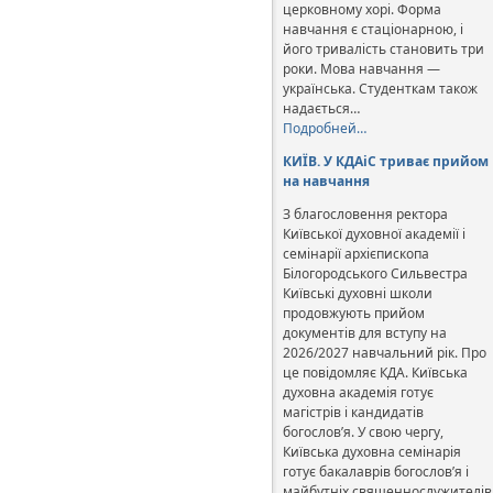
церковному хорі. Форма
навчання є стаціонарною, і
його тривалість становить три
роки. Мова навчання —
українська. Студенткам також
надається…
Подробней…
КИЇВ. У КДАіС триває прийом
на навчання
З благословення ректора
Київської духовної академії і
семінарії архієпископа
Білогородського Сильвестра
Київські духовні школи
продовжують прийом
документів для вступу на
2026/2027 навчальний рік. Про
це повідомляє КДА. Київська
духовна академія готує
магістрів і кандидатів
богослов’я. У свою чергу,
Київська духовна семінарія
готує бакалаврів богослов’я і
майбутніх священнослужителів