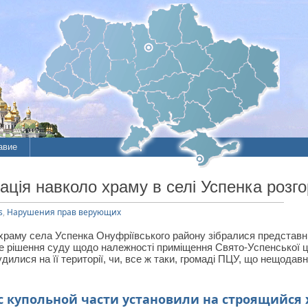
авие
ие
ія навколо храму в селі Успенка розго
литы
s
,
Нарушения прав верующих
я храму села Успенка Онуфріївського району зібралися представ
е рішення суду щодо належності приміщення Свято-Успенської це
рудилися на її території, чи, все ж таки, громаді ПЦУ, що нещод
с купольной части установили на строящийся 