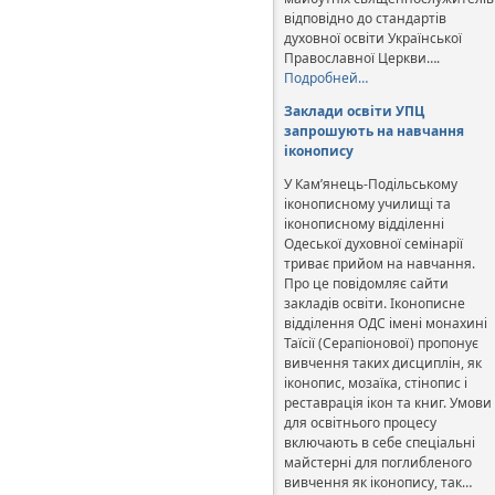
відповідно до стандартів
духовної освіти Української
Православної Церкви….
Подробней…
Заклади освіти УПЦ
запрошують на навчання
іконопису
У Кам’янець-Подільському
іконописному училищі та
іконописному відділенні
Одеської духовної семінарії
триває прийом на навчання.
Про це повідомляє сайти
закладів освіти. Іконописне
відділення ОДС імені монахині
Таїсії (Серапіонової) пропонує
вивчення таких дисциплін, як
іконопис, мозаїка, стінопис і
реставрація ікон та книг. Умови
для освітнього процесу
включають в себе спеціальні
майстерні для поглибленого
вивчення як іконопису, так…