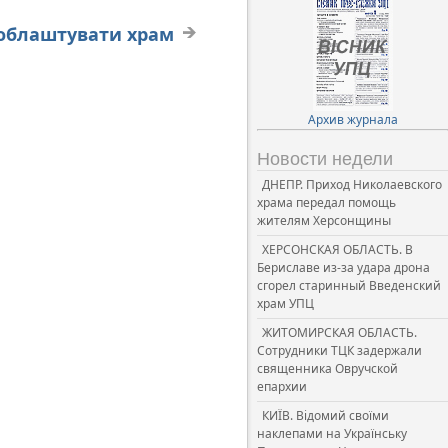
 облаштувати храм
Архив журнала
Новости недели
ДНЕПР. Приход Николаевского
храма передал помощь
жителям Херсонщины
ХЕРСОНСКАЯ ОБЛАСТЬ. В
Бериславе из-за удара дрона
сгорел старинный Введенский
храм УПЦ
ЖИТОМИРСКАЯ ОБЛАСТЬ.
Сотрудники ТЦК задержали
священника Овручской
епархии
КИЇВ. Відомий своїми
наклепами на Українську