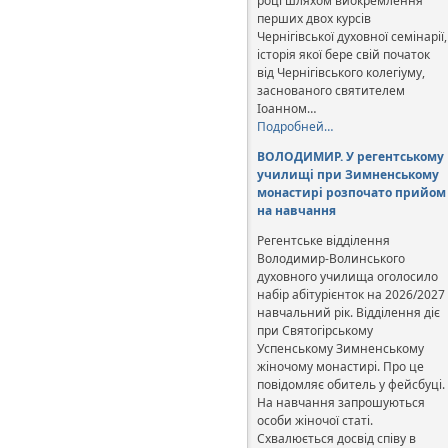
році шляхом виокремлення
перших двох курсів
Чернігівської духовної семінарії,
історія якої бере свій початок
від Чернігівського колегіуму,
заснованого святителем
Іоанном…
Подробней…
ВОЛОДИМИР. У регентському
училищі при Зимненському
монастирі розпочато прийом
на навчання
Регентське відділення
Володимир-Волинського
духовного училища оголосило
набір абітурієнток на 2026/2027
навчальний рік. Відділення діє
при Святогірському
Успенському Зимненському
жіночому монастирі. Про це
повідомляє обитель у фейсбуці.
На навчання запрошуються
особи жіночої статі.
Схвалюється досвід співу в