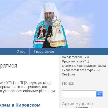
О нас
Предстоятель
По благословению
Предстоятеля УПЦ
ратися
Блаженнейшего Митрополита
Киевского и всея Украины
Онуфрия
ники УПЦ та ПЦУ, адже до кінця
Поиск
ркви: чи то за вірянами, що
авно утворилася спільним рішенням
Архив журнала
храм в Кировском