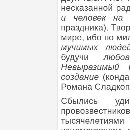
несказанной ра
и человек на
праздника). Тво
мире, ибо по ми
мучимых люде
будучи
любо
Невыразимый 
создание
(конда
Романа Сладкоп
Сбылись уди
провозвестнико
тысячелетиями