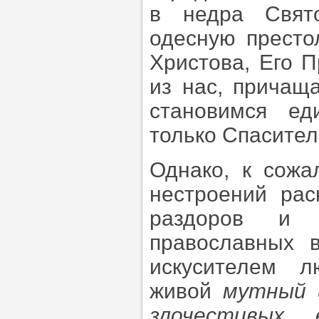
в недра Свят
одесную престо
Христова, Его П
из нас, причащ
становимся ед
только Спасителю
Однако, к сожа
нестроений рас
раздоров и п
православных 
искусителем л
живой
мутный 
злочестивых 