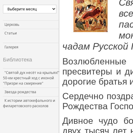
Св
вс
п
Церковь
мо
Статьи
чадам Русской 
Галерея
Возлюбленные 
Библиотека
пресвитеры и д
"Святой дух несёт на крыльях!"
50-км крестный ход с иконой
дорогие братья 
"Призри на смирение"
Звезда рождества
Сердечно поздр
К истории автокефального и
Рождества Госпо
филаретовского расколов
Дивное чудо б
двух тысяч лет 