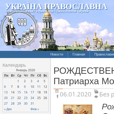
УКРАЇНА ПРАВОСЛАВНА
Официальный сайт Украинской Православной Церкви
Новости
Главная
Православи
Календарь
РОЖДЕСТВЕН
Январь 2020
Пн
Вт
Ср
Чт
Пт
Сб
Вс
Патриарха Мо
1
2
3
4
5
6
7
8
9
10
11
12
06.01.2020
Без 
13
14
15
16
17
18
19
20
21
22
23
24
25
26
27
28
29
30
31
Р
« Дек
Фев »