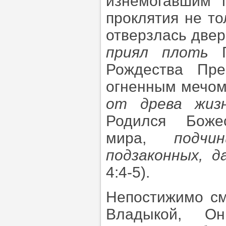
изнемогавшим 
проклятия не то
отверзлась двер
приял плоть
Г
Рождества Пре
огненным мечом
от древа жиз
Родился Боже
мира,
подчи
подзаконных, 
4:4-5).
Непостижимо см
Владыкой, О