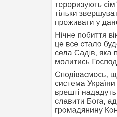
тероризують сім
тільки звершуват
проживати у дан
Нічне побиття ві
це все стало бу
села Садів, яка 
молитись Господ
Сподіваємось, щ
система України 
врешті нададуть
славити Бога, а
громадянину Кон