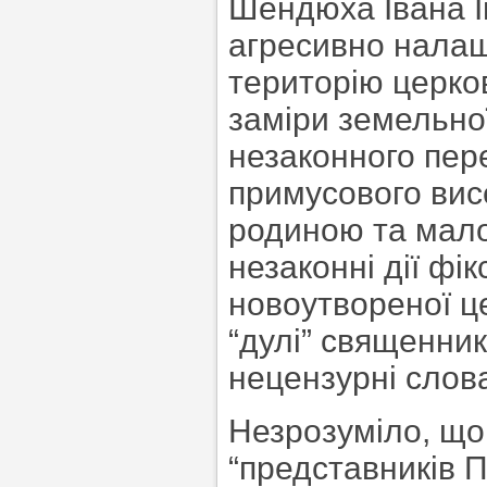
Шендюха Івана Ів
агресивно налаш
територію церко
заміри земельної
незаконного пер
примусового вис
родиною та мало
незаконні дії фі
новоутвореної ц
“дулі” священник
нецензурні слова
Незрозуміло, що 
“представників П