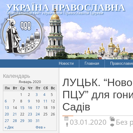
УКРАЇНА ПРАВОСЛАВНА
Официальный сайт Украинской Православной Церкви
Новости
Главная
Православи
Календарь
ЛУЦЬК. “Новор
Январь 2020
Пн
Вт
Ср
Чт
Пт
Сб
Вс
ПЦУ” для гон
1
2
3
4
5
6
7
8
9
10
11
12
Садів
13
14
15
16
17
18
19
20
21
22
23
24
25
26
03.01.2020
Без 
27
28
29
30
31
« Дек
Фев »