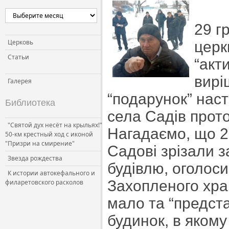
29 г
Церковь
церк
Статьи
“акт
вирі
Галерея
“подарунок” нас
Библиотека
села Садів прот
"Святой дух несёт на крыльях!"
Нагадаємо, що 2
50-км крестный ход с иконой
"Призри на смирение"
Садові зрізали 
Звезда рождества
будівлю, оголос
К истории автокефального и
Захопленого хра
филаретовского расколов
мало та “предст
будинок, в яком