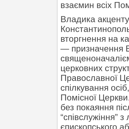
взаємин всіх По
Владика акцентув
Константинопол
вторгнення на ка
— призначення Е
священоначалієм
церковних структ
Православної Це
спілкування осіб
Помісної Церкви.
без покаяння пі
“співслужіння” з
єпископського а