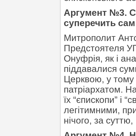
Аргумент №3. С
суперечить сам 
Митрополит Анто
Предстоятеля У
Онуфрія, як і а
піддавалися су
Церквою, у тому
патріархатом. На
їх “єпископи” і 
легітимними, пр
нічого, за суттю,
Аргумент №4. Н