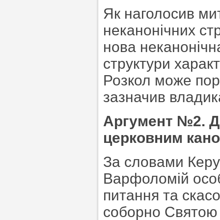
Як наголосив ми
неканонічних ст
нова неканонічна
структури характ
Розкол може пор
зазначив владик
Аргумент №2. Д
церковним канон
За словами Керу
Варфоломій особ
питання та скас
соборно Святою 