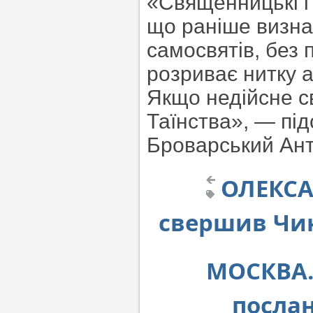
«Священницькі і а
що раніше визна
самосвятів, без 
розриває нитку а
Якщо недійсне с
Таїнства», — пі
Броварський Ант
ОЛЕКСА
свершив Чин
МОСКВА.
послан