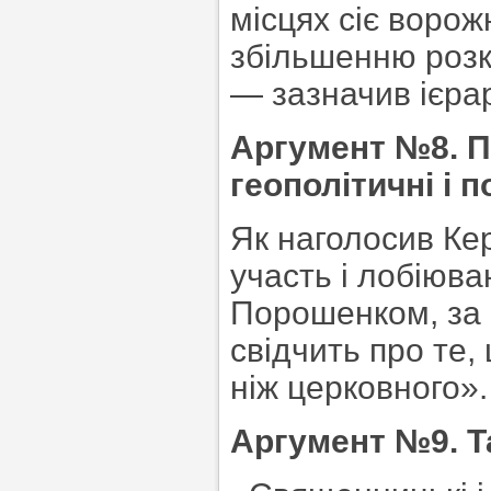
місцях сіє ворож
збільшенню розко
— зазначив ієра
Аргумент №8. П
геополітичні і п
Як наголосив Ке
участь і лобіюв
Порошенком, за 
свідчить про те,
ніж церковного».
Аргумент №9. Т