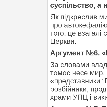
суспільство, а 
Як підкреслив м
про автокефалію
того, це взагалі
Церкви.
Аргумент №6. «
За словами влади
томос несе мир, 
«представники “
розбійники, про
храми УПЦ і вик