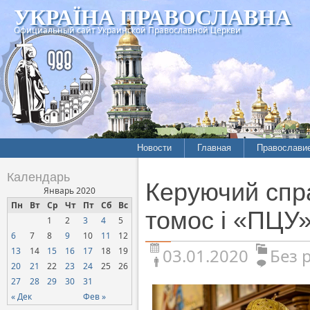
УКРАЇНА ПРАВОСЛАВНА
Официальный сайт Украинской Православной Церкви
Новости
Главная
Православи
Календарь
Керуючий спра
Январь 2020
Пн
Вт
Ср
Чт
Пт
Сб
Вс
томос і «ПЦУ»
1
2
3
4
5
6
7
8
9
10
11
12
03.01.2020
Без 
13
14
15
16
17
18
19
20
21
22
23
24
25
26
27
28
29
30
31
« Дек
Фев »