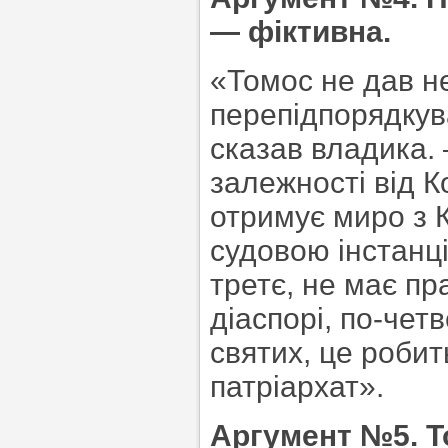
— фіктивна.
«Томос не дав не
перепідпорядкув
сказав владика.
залежності від 
отримує миро з 
судовою інстанц
третє, не має пр
діаспорі, по-чет
святих, це роби
патріархат».
Аргумент №5. Т