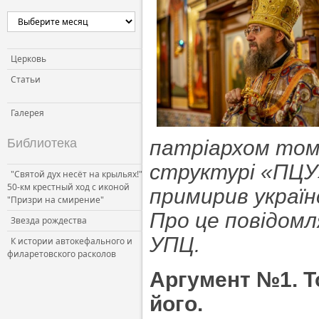
Церковь
Статьи
Галерея
Библиотека
патріархом том
структурі «ПЦУ»
"Святой дух несёт на крыльях!"
50-км крестный ход с иконой
примирив україн
"Призри на смирение"
Про це повідомл
Звезда рождества
УПЦ.
К истории автокефального и
филаретовского расколов
Аргумент №1. Т
його.