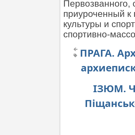
Первозванного, 
приуроченный к
культуры и спорт
спортивно-масс
ПРАГА. Ар
архиепис
ІЗЮМ. Ч
Піщанськ