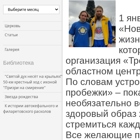
Церковь и власть
1 ян
Церковь и общество
Церковь и СМИ
Церковь
«Нов
Статьи
жизн
кото
Галерея
организация «Тр
Библиотека
областном центре
"Святой дух несёт на крыльях!"
По словам устро
50-км крестный ход с иконой
"Призри на смирение"
пробежки» – пок
Звезда рождества
необязательно в
К истории автокефального и
здоровый образ 
филаретовского расколов
стремиться кажд
Все желающие по