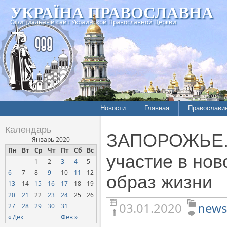
УКРАЇНА ПРАВОСЛАВНА
Официальный сайт Украинской Православной Церкви
Новости
Главная
Православи
Летопись епархий
Богословие
Календарь
ЗАПОРОЖЬЕ. 
Межконфессиональные
История
Январь 2020
отношения
Пн
Вт
Ср
Чт
Пт
Сб
Вс
Митрополит
участие в но
1
2
3
4
5
Нарушения прав
Хроники
верующих
6
7
8
9
10
11
12
образ жизни
13
14
15
16
17
18
19
Официальная хроника
20
21
22
23
24
25
26
Расколы, ереси, секты
03.01.2020
news
27
28
29
30
31
СОЦИАЛЬНОЕ
« Дек
Фев »
СЛУЖЕНИЕ