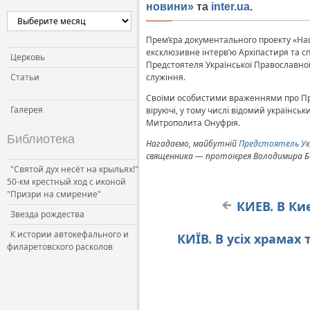
новин
и»
та
inter.ua
.
Церковь и власть
Церковь и общество
Прем’єра документального проекту «Наш
ексклюзивне інтерв’ю Архіпастиря та 
Церковь и СМИ
Церковь
Предстоятеля Української Православно
Статьи
служіння.
Своїми особистими враженнями про Пред
Галерея
віруючі, у тому числі відомий українс
Митрополита Онуфрія.
Библиотека
Нагадаємо, майбутній
Предстоятель Укр
священника — протоієрея Володимира Бер
"Святой дух несёт на крыльях!"
50-км крестный ход с иконой
"Призри на смирение"
КИЕВ. В Ки
Звезда рождества
К истории автокефального и
КИЇВ. В усіх храмах
филаретовского расколов