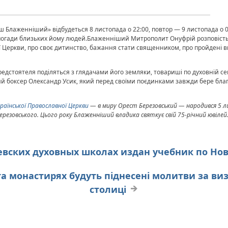
 Блаженніший» відбудеться 8 листопада о 22:00, повтор — 9 листопада о 0
спогади близьких йому людей.Блаженніший Митрополит Онуфрій розповість 
ї Церкви, про своє дитинство, бажання стати священником, про пройдені 
стоятеля поділяться з глядачами його земляки, товариші по духовній сем
ький боксер Олександр Усик, який перед своїми поєдинками завжди бере бл
аїнської Православної Церкви
— в миру Орест Березовський — народився 5 ли
езовського. Цього року Блаженніший владика святкує свій 75-річний ювілей
евских духовных школах издан учебник по Но
 та монастирях будуть піднесені молитви за ви
столиці