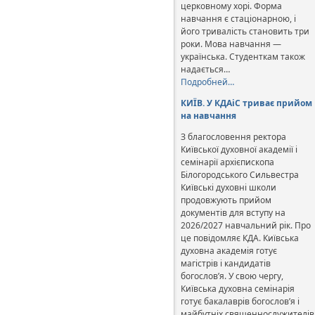
церковному хорі. Форма
навчання є стаціонарною, і
його тривалість становить три
роки. Мова навчання —
українська. Студенткам також
надається…
Подробней…
КИЇВ. У КДАіС триває прийом
на навчання
З благословення ректора
Київської духовної академії і
семінарії архієпископа
Білогородського Сильвестра
Київські духовні школи
продовжують прийом
документів для вступу на
2026/2027 навчальний рік. Про
це повідомляє КДА. Київська
духовна академія готує
магістрів і кандидатів
богослов’я. У свою чергу,
Київська духовна семінарія
готує бакалаврів богослов’я і
майбутніх священнослужителів