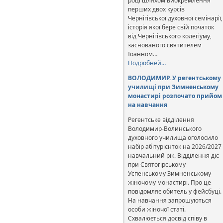
році шляхом виокремлення
перших двох курсів
Чернігівської духовної семінарії,
історія якої бере свій початок
від Чернігівського колегіуму,
заснованого святителем
Іоанном…
Подробней…
ВОЛОДИМИР. У регентському
училищі при Зимненському
монастирі розпочато прийом
на навчання
Регентське відділення
Володимир-Волинського
духовного училища оголосило
набір абітурієнток на 2026/2027
навчальний рік. Відділення діє
при Святогірському
Успенському Зимненському
жіночому монастирі. Про це
повідомляє обитель у фейсбуці.
На навчання запрошуються
особи жіночої статі.
Схвалюється досвід співу в