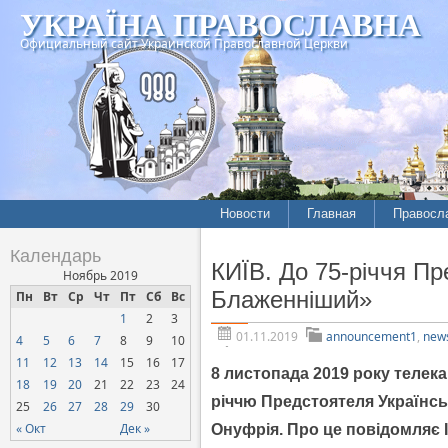
УКРАЇНА ПРАВОСЛАВНА
Официальный сайт Украинской Православной Церкви
Новости
Главная
Правосл
Летопись епархий
Богослов
Календарь
КИЇВ. До 75-річчя П
Межконфессиональные
История
Ноябрь 2019
отношения
Блаженніший»
Пн
Вт
Ср
Чт
Пт
Сб
Вс
Митропо
1
2
3
Нарушения прав
Хроники
верующих
01.11.2019
announcement1
,
new
4
5
6
7
8
9
10
11
12
13
14
15
16
17
Официальная хроника
8 листопада 2019 року телек
18
19
20
21
22
23
24
Расколы, ереси, секты
річчю Предстоятеля Українсь
25
26
27
28
29
30
СОЦИАЛЬНОЕ
« Окт
Дек »
Онуфрія. Про це повідомляє
СЛУЖЕНИЕ