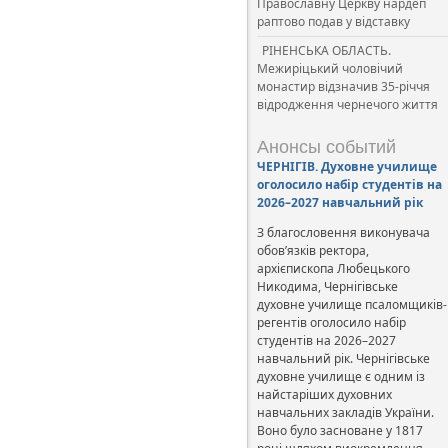
Православну Церкву нардеп
раптово подав у відставку
РІНЕНСЬКА ОБЛАСТЬ.
Межиріцький чоловічий
монастир відзначив 35-річчя
відродження чернечого життя
Анонсы событий
ЧЕРНІГІВ. Духовне училище
оголосило набір студентів на
2026–2027 навчальний рік
З благословення виконувача
обов’язків ректора,
архієпископа Любецького
Никодима, Чернігівське
духовне училище псаломщиків-
регентів оголосило набір
студентів на 2026–2027
навчальний рік. Чернігівське
духовне училище є одним із
найстаріших духовних
навчальних закладів України.
Воно було засноване у 1817