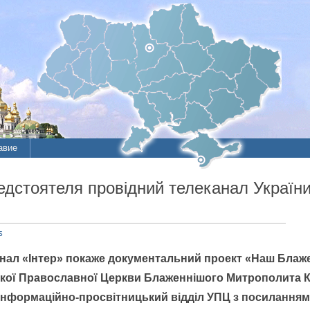
авие
ие
редстоятеля провідний телеканал Украї
литы
s
анал «Інтер» покаже документальний проект «Наш Блаж
кої Православної Церкви Блаженнішого Митрополита Киї
 Інформаційно-просвітницький відділ УПЦ з посилання