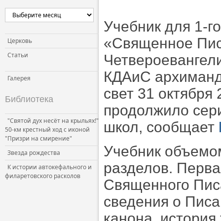
Церковь и власть
Учебник для 1-г
Церковь и общество
«Священное Пис
Церковь и СМИ
Церковь
Статьи
Четвероевангели
КДАиС архиманд
Галерея
свет 31 октября
Библиотека
продолжило сер
"Святой дух несёт на крыльях!"
школ, сообщает
50-км крестный ход с иконой
"Призри на смирение"
Учебник объемом
Звезда рождества
разделов. Перва
К истории автокефального и
филаретовского расколов
Священного Пис
сведения о Писа
канона, история