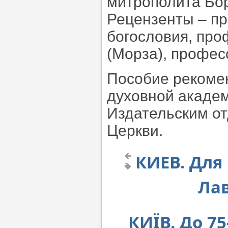
митрополита Бор
Рецензенты – пр
богословия, пр
(Морза), профес
Пособие рекоме
духовной академ
Издательским о
Церкви.
КИЕВ. Для
Ла
КИЇВ. До 7