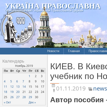
УКРАЇНА ПРАВОСЛАВНА
Официальный сайт Украинской Православной Церкви
Новости
Главная
Православи
Летопись епархий
Богословие
Календарь
КИЕВ. В Киев
Межконфессиональные
История
Ноябрь 2019
отношения
Пн
Вт
Ср
Чт
Пт
Сб
Вс
Митрополит
учебник по Н
1
2
3
Нарушения прав
Хроники
верующих
4
5
6
7
8
9
10
01.11.2019
news
11
12
13
14
15
16
17
Официальная хроника
18
19
20
21
22
23
24
Расколы, ереси, секты
25
26
27
28
29
30
Автор пособия 
СОЦИАЛЬНОЕ
« Окт
Дек »
СЛУЖЕНИЕ