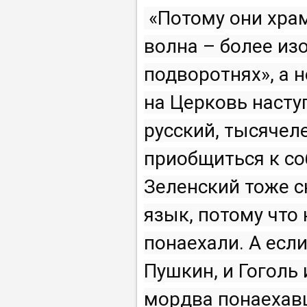
 «Потому они храмы и поместья взрывали. Но идет новая 
волна – более из
подворотнях», а н
на Церковь наступ
русский, тысячел
приобщиться к со
Зеленский тоже ск
язык, потому что 
понаехали. А если
Пушкин, и Гоголь 
мордва понаехавш