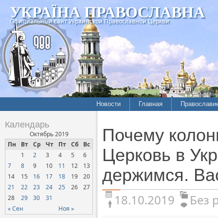
УКРАЇНА ПРАВОСЛАВНА
Официальный сайт Украинской Православной Церкви
Новости
Главная
Православи
Календарь
Почему колон
Октябрь 2019
Пн
Вт
Ср
Чт
Пт
Сб
Вс
Церковь в Ук
1
2
3
4
5
6
7
8
9
10
11
12
13
держимся. Ва
14
15
16
17
18
19
20
21
22
23
24
25
26
27
18.10.2019
Без 
28
29
30
31
« Сен
Ноя »