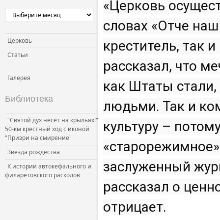
«Церковь осущест
словах «Отче наш
Церковь
креститель, так и
Статьи
рассказал, что м
Галерея
как Штаты стали,
Библиотека
людьми. Так и ко
"Святой дух несёт на крыльях!"
культуру – потому
50-км крестный ход с иконой
"Призри на смирение"
«старорежимное» 
Звезда рождества
заслуженный жур
К истории автокефального и
филаретовского расколов
рассказал о ценно
отрицает.