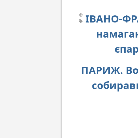
ІВАНО-ФР
намагаю
єпар
ПАРИЖ. Во
собирав