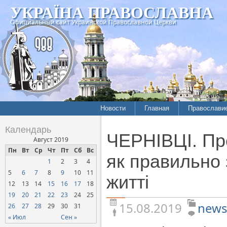
УКРАЇНА ПРАВОСЛАВНА
Официальный сайт Украинской Православной Церкви
Новости
Главная
Православи
Летопись епархий
Богословие
Календарь
ЧЕРНІВЦІ. Пр
Межконфессиональные
История
Август 2019
отношения
Пн
Вт
Ср
Чт
Пт
Сб
Вс
Митрополит
як правильно 
1
2
3
4
Нарушения прав
Хроники
верующих
5
6
7
8
9
10
11
житті
12
13
14
15
16
17
18
Официальная хроника
19
20
21
22
23
24
25
Расколы, ереси, секты
15.08.2019
news
26
27
28
29
30
31
СОЦИАЛЬНОЕ
« Июл
Сен »
СЛУЖЕНИЕ