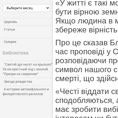
«У житті є такі 
Церковь и власть
бути вірною земн
Церковь и общество
Якщо людина в м
Церковь и СМИ
Церковь
збереже вірність
Статьи
Про це сказав Б
Галерея
час проповіді у
Библиотека
розповідаючи п
"Святой дух несёт на крыльях!"
символ нашого сп
50-км крестный ход с иконой
"Призри на смирение"
смерті, що здійс
Звезда рождества
К истории автокефального и
«Честі віддати с
филаретовского расколов
сподобляються, а
має зробити вибі