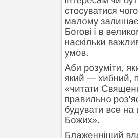
інтересам чи бут
стосуватися чого
малому залишаєт
Богові і в велик
наскільки важлив
умов.
Аби розуміти, як
який — хибний, п
«читати Священне
правильно роз’яс
будувати все на
Божих».
Блаженніший вла