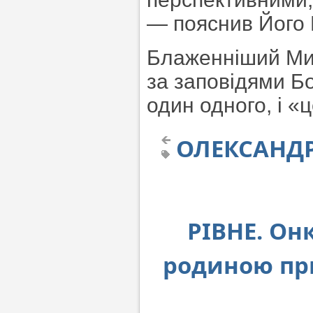
— пояснив Його
Блаженніший Мит
за заповідями Б
один одного, і «
ОЛЕКСАНДРІ
РІВНЕ. Он
родиною пр