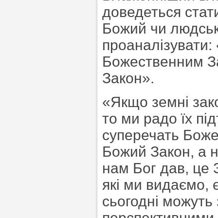
доведеться стат
Божий чи людськ
проаналізувати:
Божественним За
Закон».
«Якщо земні зак
то ми радо їх пі
суперечать Боже
Божий Закон, а н
нам Бог дав, це 
які ми видаємо, 
сьогодні можуть
перспективними,