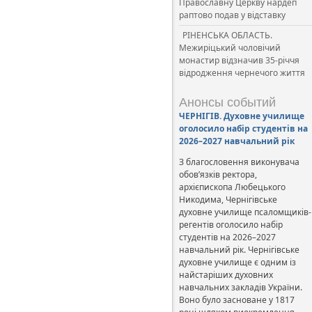
Православну Церкву нардеп
раптово подав у відставку
РІНЕНСЬКА ОБЛАСТЬ.
Межиріцький чоловічий
монастир відзначив 35-річчя
відродження чернечого життя
Анонсы событий
ЧЕРНІГІВ. Духовне училище
оголосило набір студентів на
2026–2027 навчальний рік
З благословення виконувача
обов’язків ректора,
архієпископа Любецького
Никодима, Чернігівське
духовне училище псаломщиків-
регентів оголосило набір
студентів на 2026–2027
навчальний рік. Чернігівське
духовне училище є одним із
найстаріших духовних
навчальних закладів України.
Воно було засноване у 1817