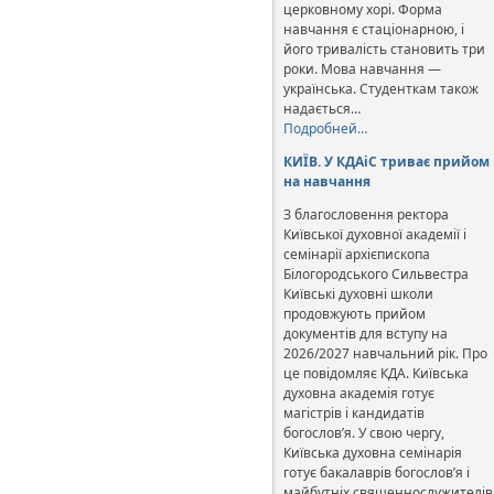
церковному хорі. Форма
навчання є стаціонарною, і
його тривалість становить три
роки. Мова навчання —
українська. Студенткам також
надається…
Подробней…
КИЇВ. У КДАіС триває прийом
на навчання
З благословення ректора
Київської духовної академії і
семінарії архієпископа
Білогородського Сильвестра
Київські духовні школи
продовжують прийом
документів для вступу на
2026/2027 навчальний рік. Про
це повідомляє КДА. Київська
духовна академія готує
магістрів і кандидатів
богослов’я. У свою чергу,
Київська духовна семінарія
готує бакалаврів богослов’я і
майбутніх священнослужителів