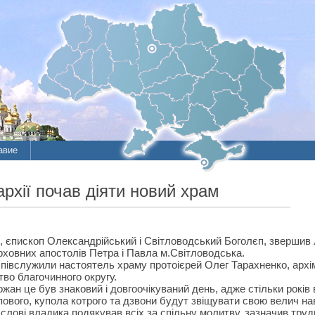
авие
хії почав діяти новий храм
, єпископ Олександрійський і Світловодський Боголєп, звершив л
ховних апостолів Петра і Павла м.Світловодська.
співслужили настоятель храму протоієрей Олег Тарахненко, арх
во благочинного округу.
жан це був знаковий і довгоочікуваний день, адже стільки років 
пового, купола котрого та дзвони будут звіщувати свою велич на
слові владика подякував всіх за спільну молитву, зазначив труди