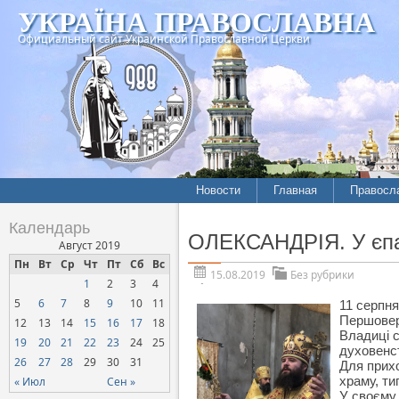
УКРАЇНА ПРАВОСЛАВНА
Официальный сайт Украинской Православной Церкви
Новости
Главная
Правосл
Календарь
ОЛЕКСАНДРІЯ. У єпар
Август 2019
Пн
Вт
Ср
Чт
Пт
Сб
Вс
15.08.2019
Без рубрики
1
2
3
4
5
6
7
8
9
10
11
11 серпня
Першовер
12
13
14
15
16
17
18
Владиці 
19
20
21
22
23
24
25
духовенст
26
27
28
29
30
31
Для прихо
храму, ти
« Июл
Сен »
У своєму 