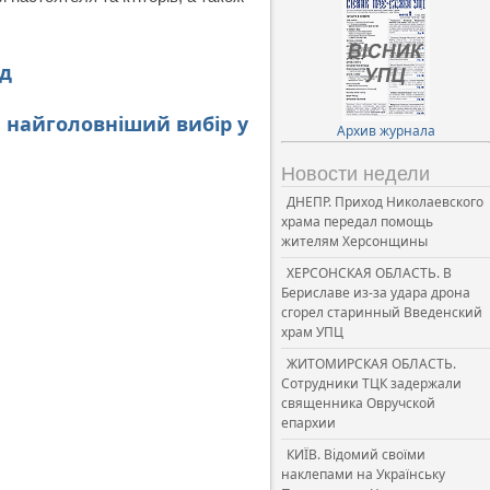
ід
и найголовніший вибір у
Архив журнала
Новости недели
ДНЕПР. Приход Николаевского
храма передал помощь
жителям Херсонщины
ХЕРСОНСКАЯ ОБЛАСТЬ. В
Бериславе из-за удара дрона
сгорел старинный Введенский
храм УПЦ
ЖИТОМИРСКАЯ ОБЛАСТЬ.
Сотрудники ТЦК задержали
священника Овручской
епархии
КИЇВ. Відомий своїми
наклепами на Українську