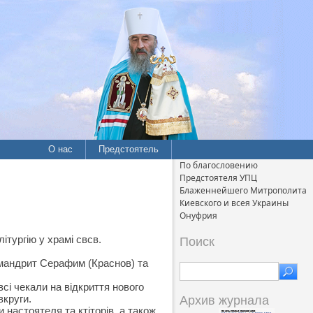
О нас
Предстоятель
По благословению
Предстоятеля УПЦ
Блаженнейшего Митрополита
Киевского и всея Украины
Онуфрия
ітургію у храмі свсв.
Поиск
імандрит Серафим (Краснов) та
всі чекали на відкриття нового
вкруги.
Архив журнала
 настоятеля та ктіторів, а також