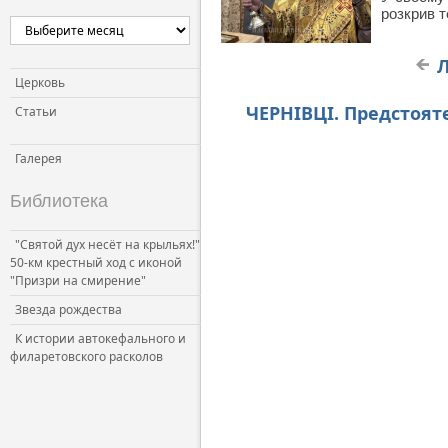
розкрив т
Л
Церковь
ЧЕРНІВЦІ. Предстоят
Статьи
Галерея
Библиотека
"Святой дух несёт на крыльях!"
50-км крестный ход с иконой
"Призри на смирение"
Звезда рождества
К истории автокефального и
филаретовского расколов