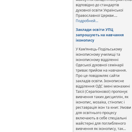
відповідно до стандартів
духовної освіти Української
Православної Церкви….
Подробней…
Заклади освіти УПЦ
запрошують на навчання
іконопису
У Кам’янець-Подільському
іконописному училищі та
іконописному відділенні
Одеської духовної семінарії
триває прийом на навчання.
Про це повідомляє сайти
закладів освіти. Іконописне
відділення ОДС імені монахині
Таїсії (Серапіонової) пропонує
вивчення таких дисциплін, як
іконопис, мозаїка, стінопис і
реставрація ікон та книг. Умови
для освітнього процесу
включають в себе спеціальні
майстерні для поглибленого
вивчення як іконопису, так…