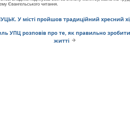
ему Євангельського читання.
УЦЬК. У місті пройшов традиційний хресний х
ель УПЦ розповів про те, як правильно зробит
житті