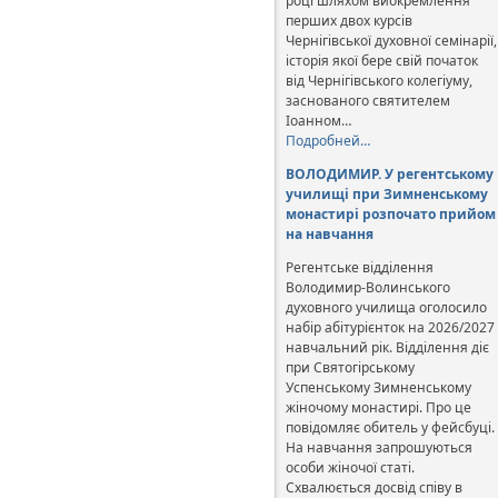
році шляхом виокремлення
перших двох курсів
Чернігівської духовної семінарії,
історія якої бере свій початок
від Чернігівського колегіуму,
заснованого святителем
Іоанном…
Подробней…
ВОЛОДИМИР. У регентському
училищі при Зимненському
монастирі розпочато прийом
на навчання
Регентське відділення
Володимир-Волинського
духовного училища оголосило
набір абітурієнток на 2026/2027
навчальний рік. Відділення діє
при Святогірському
Успенському Зимненському
жіночому монастирі. Про це
повідомляє обитель у фейсбуці.
На навчання запрошуються
особи жіночої статі.
Схвалюється досвід співу в