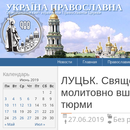
УКРАЇНА ПРАВОСЛАВНА
Официальный сайт Украинской Православной Церкви
Новости
Главная
Православи
Календарь
ЛУЦЬК. Свяще
Июнь 2019
Пн
Вт
Ср
Чт
Пт
Сб
Вс
молитовно вша
1
2
3
4
5
6
7
8
9
тюрми
10
11
12
13
14
15
16
17
18
19
20
21
22
23
27.06.2019
Без 
24
25
26
27
28
29
30
« Май
Июл »