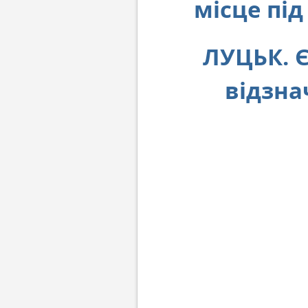
місце пі
ЛУЦЬК. 
відзна