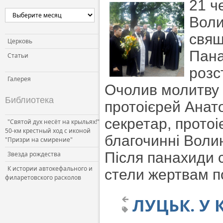
21 ч
Воли
свящ
Церковь
Пана
Статьи
розс
Галерея
Очолив молитву 
Библиотека
протоієрей Анат
секретар, протоі
"Святой дух несёт на крыльях!"
50-км крестный ход с иконой
благочинні Волин
"Призри на смирение"
Після панахиди 
Звезда рождества
К истории автокефального и
стели жертвам п
филаретовского расколов
ЛУЦЬК. У 