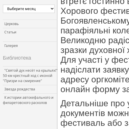
втретє гостинно 
Хорового фестива
Богоявленському 
Церковь
парафіяльні коле
Статьи
Великодню радіс
Галерея
зразки духовної 
Библиотека
Для участі у фес
надіслати заявку
"Святой дух несёт на крыльях!"
50-км крестный ход с иконой
адресу оргкоміте
"Призри на смирение"
онлайн форму з
Звезда рождества
К истории автокефального и
Детальніше про у
филаретовского расколов
документів можн
фестиваль або з