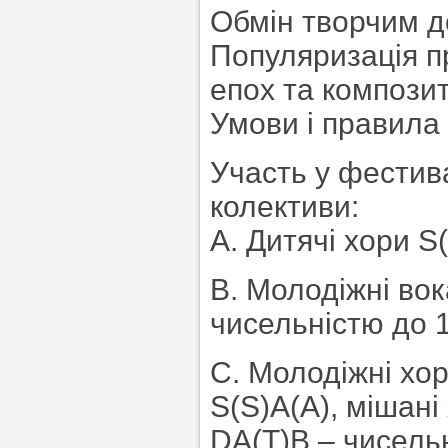
Обмін творчим д
Популяризація п
епох та композит
Умови і правила 
Участь у фестив
колективи:
А. Дитячі хори S(
В. Молодіжні вок
чисельністю до 1
С. Молодіжні хор
S(S)A(A), мішані
DА(Т)В – чисельн