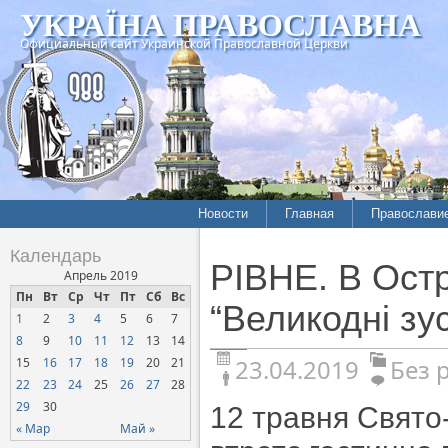
УКРАЇНА ПРАВОСЛАВНА
Официальный сайт Украинской Православной Церкви
Новости
Главная
Православи
Календарь
РІВНЕ. В Остр
Апрель 2019
Пн
Вт
Ср
Чт
Пт
Сб
Вс
“Великодні зус
1
2
3
4
5
6
7
8
9
10
11
12
13
14
23.04.2019
Без 
15
16
17
18
19
20
21
22
23
24
25
26
27
28
29
30
12 травня Свято
« Мар
Май »