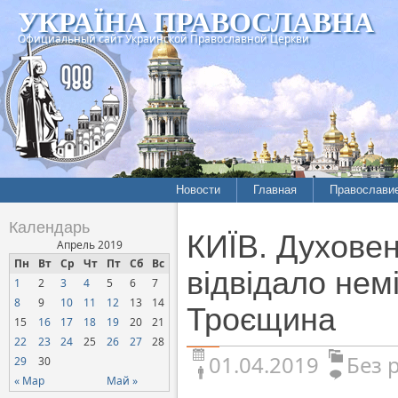
УКРАЇНА ПРАВОСЛАВНА
Официальный сайт Украинской Православной Церкви
Новости
Главная
Православи
Календарь
КИЇВ. Духове
Апрель 2019
Пн
Вт
Ср
Чт
Пт
Сб
Вс
відвідало нем
1
2
3
4
5
6
7
8
9
10
11
12
13
14
Троєщина
15
16
17
18
19
20
21
22
23
24
25
26
27
28
01.04.2019
Без 
29
30
« Мар
Май »