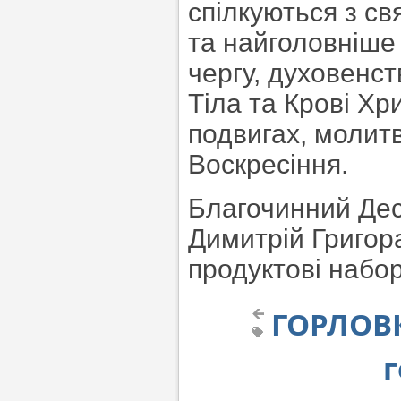
спілкуються з св
та найголовніше
чергу, духовенст
Тіла та Крові Хр
подвигах, молитв
Воскресіння.
Благочинний Дес
Димитрій Григор
продуктові набор
ГОРЛОВК
г