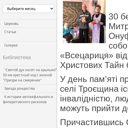
30 б
Церковь
Митр
Статьи
Онуф
собо
Галерея
«Всецариця» від
Библиотека
Христових Тайн 
"Святой дух несёт на крыльях!"
50-км крестный ход с иконой
У день пам’яті п
"Призри на смирение"
селі Троєщина і
Звезда рождества
інвалідністю, лю
К истории автокефального и
филаретовского расколов
можуть прийти д
Причастившись С