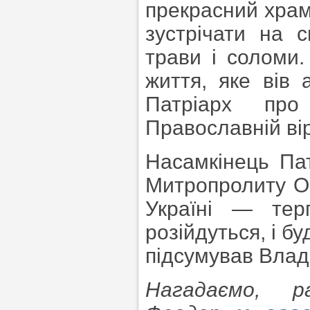
прекрасний храм,
зустрічати на 
трави і соломи
життя, яке вів 
Патріарх про
Православній вір
Насамкінець Па
Митропролиту Он
Україні — тер
розійдуться, і б
підсумував Влад
Нагадаємо, р