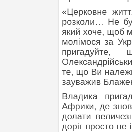
«Церковне житт
розколи… Не бу
який хоче, щоб м
молімося за Укр
пригадуйте,
Олександрійський
те, що Ви належ
зауважив Блаже
Владика прига
Африки, де знов
долати величезн
доріг просто не 