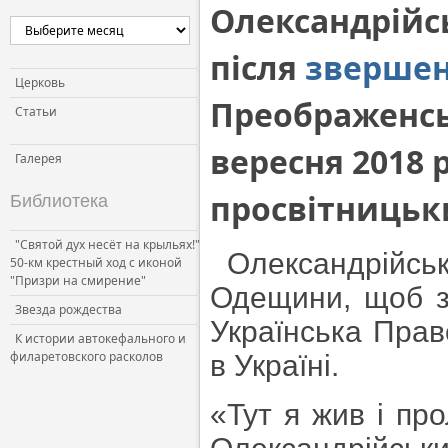
Олександрійсь
після
зверше
Церковь
Преображенськ
Статьи
вересня 2018 
Галерея
просвітницьки
Библиотека
"Святой дух несёт на крыльях!"
Олександрійськ
50-км крестный ход с иконой
"Призри на смирение"
Одещини, щоб з
Звезда рождества
Українська Пра
К истории автокефального и
филаретовского расколов
в Україні.
«Тут я жив і пр