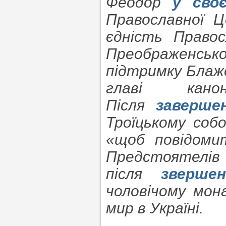
Феодор
у своє
Православної 
єдність Правос
Преображенськ
підтримку Бла
главі кано
Після
заверше
Троїцькому соб
«щоб повідомит
Предстоят
після
звершен
чоловічому мон
мир в Україні.