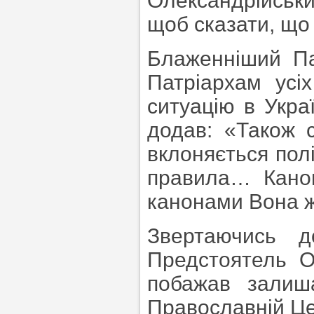
Олександрійськ
щоб сказати, що
Блаженніший Па
Патріархам усі
ситуацію в Украї
додав: «Також 
вклоняється полі
правила… Канон
канонами Вона ж
Звертаючись д
Предстоятель О
побажав залиша
Православній Це