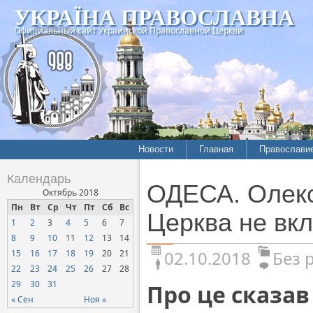
УКРАЇНА ПРАВОСЛАВНА
Официальный сайт Украинской Православной Церкви
Новости
Главная
Православи
Календарь
ОДЕСА. Олекс
Октябрь 2018
Пн
Вт
Ср
Чт
Пт
Сб
Вс
Церква не вкл
1
2
3
4
5
6
7
8
9
10
11
12
13
14
02.10.2018
Без 
15
16
17
18
19
20
21
22
23
24
25
26
27
28
29
30
31
Про це сказа
« Сен
Ноя »