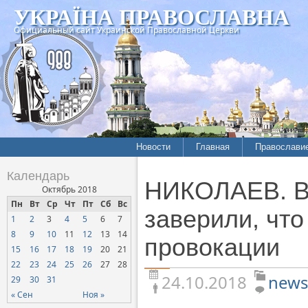
УКРАЇНА ПРАВОСЛАВНА
Официальный сайт Украинской Православной Церкви
Новости
Главная
Православи
Летопись епархий
Богословие
Календарь
НИКОЛАЕВ. В
Межконфессиональные
История
Октябрь 2018
отношения
Пн
Вт
Ср
Чт
Пт
Сб
Вс
Митрополит
заверили, что
1
2
3
4
5
6
7
Нарушения прав
Хроники
верующих
8
9
10
11
12
13
14
провокации
15
16
17
18
19
20
21
Официальная хроника
22
23
24
25
26
27
28
Расколы, ереси, секты
24.10.2018
news
29
30
31
СОЦИАЛЬНОЕ
« Сен
Ноя »
СЛУЖЕНИЕ