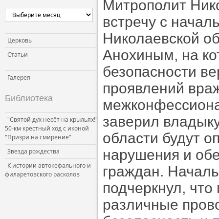
Митрополит Ник
Церковь и власть
встречу с начал
Церковь и общество
Николаевской о
Церковь и СМИ
Церковь
Анохиным, на ко
Статьи
безопасности ве
Галерея
проявлений вра
Библиотека
межконфессиона
заверил владыку
"Святой дух несёт на крыльях!"
50-км крестный ход с иконой
области будут о
"Призри на смирение"
нарушения и обе
Звезда рождества
К истории автокефального и
граждан. Началь
филаретовского расколов
подчеркнул, что
различные пров