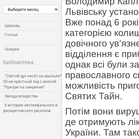
Володимир Каплу
Львівську устан
Вже понад 6 рок
Церковь
категорією коли
Статьи
довічного ув’язн
Галерея
відділення є при
Библиотека
однак всі були з
православного с
"Святой дух несёт на крыльях!"
50-км крестный ход с иконой
можливість приго
"Призри на смирение"
Святих Тайн.
Звезда рождества
К истории автокефального и
Потім вони виру
филаретовского расколов
де отримують лі
України. Там так