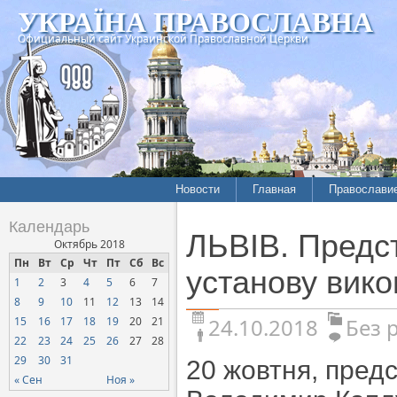
УКРАЇНА ПРАВОСЛАВНА
Официальный сайт Украинской Православной Церкви
Новости
Главная
Православи
Календарь
ЛЬВІВ. Предст
Октябрь 2018
Пн
Вт
Ср
Чт
Пт
Сб
Вс
установу вик
1
2
3
4
5
6
7
8
9
10
11
12
13
14
24.10.2018
Без 
15
16
17
18
19
20
21
22
23
24
25
26
27
28
29
30
31
20 жовтня, предс
« Сен
Ноя »