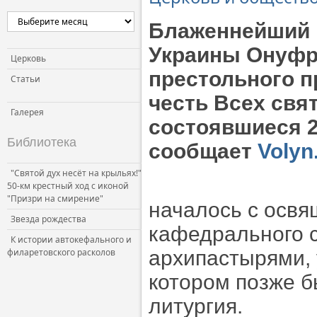
Церковь и власть
Блаженнейший 
Церковь и общество
Украины Онуфр
Церковь и СМИ
Церковь
престольного п
Статьи
честь Всех свя
Галерея
состоявшиеся 2
Библиотека
сообщает
Volyn
"Святой дух несёт на крыльях!"
50-км крестный ход с иконой
"Призри на смирение"
началось с освя
Звезда рождества
кафедрального с
К истории автокефального и
филаретовского расколов
архипастырями, 
котором позже 
литургия.