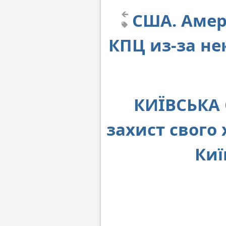
США. Амер
КПЦ из-за н
КИЇВСЬКА 
захист свого
Киї