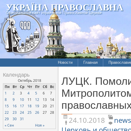
УКРАЇНА ПРАВОСЛАВНА
Официальный сайт Украинской Православной Церкви
Новости
Главная
Православи
Летопись епархий
Богословие
Календарь
ЛУЦК. Помол
Межконфессиональные
История
Октябрь 2018
отношения
Пн
Вт
Ср
Чт
Пт
Сб
Вс
Митрополит
Митрополито
1
2
3
4
5
6
7
Нарушения прав
Хроники
верующих
8
9
10
11
12
13
14
православных
15
16
17
18
19
20
21
Официальная хроника
22
23
24
25
26
27
28
Расколы, ереси, секты
24.10.2018
news
29
30
31
СОЦИАЛЬНОЕ
« Сен
Ноя »
Церковь и обществ
СЛУЖЕНИЕ