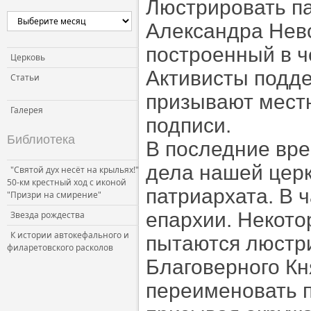
Люстрировать па
Александра Нев
построенный в че
Церковь
Активисты подд
Статьи
призывают местн
Галерея
подписи.
Библиотека
В последние вре
дела нашей церк
"Святой дух несёт на крыльях!"
50-км крестный ход с иконой
патриархата. В 
"Призри на смирение"
епархии. Некото
Звезда рождества
К истории автокефального и
пытаются люстри
филаретовского расколов
Благоверного Кн
переименовать п