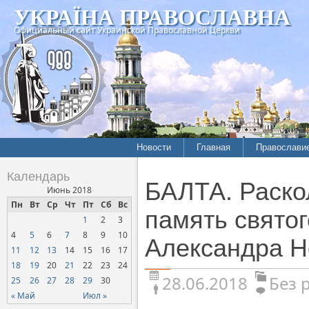
УКРАЇНА ПРАВОСЛАВНА
Официальный сайт Украинской Православной Церкви
Новости
Главная
Православи
Календарь
БАЛТА. Раско
Июнь 2018
Пн
Вт
Ср
Чт
Пт
Сб
Вс
память святог
1
2
3
4
5
6
7
8
9
10
Александра Н
11
12
13
14
15
16
17
18
19
20
21
22
23
24
28.06.2018
Без 
25
26
27
28
29
30
« Май
Июл »