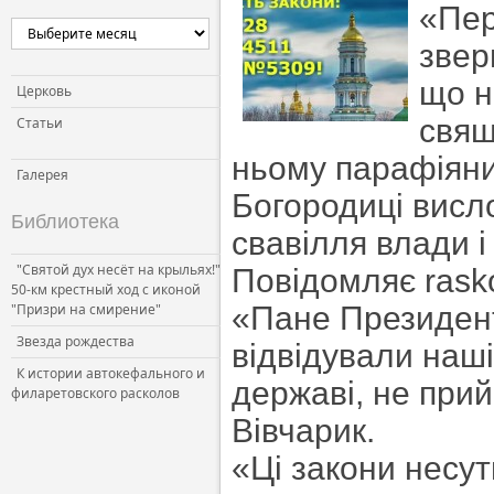
«Пер
звер
що н
Церковь
свящ
Статьи
ньому парафіяни
Галерея
Богородиці висл
Библиотека
свавілля влади і
"Святой дух несёт на крыльях!"
Повідомляє rasko
50-км крестный ход с иконой
"Призри на смирение"
«Пане Президент
Звезда рождества
відвідували наші
К истории автокефального и
державі, не прий
филаретовского расколов
Вівчарик.
«Ці закони несу