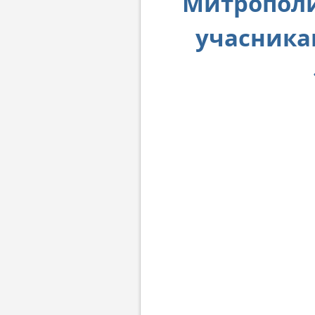
Митрополи
учасника