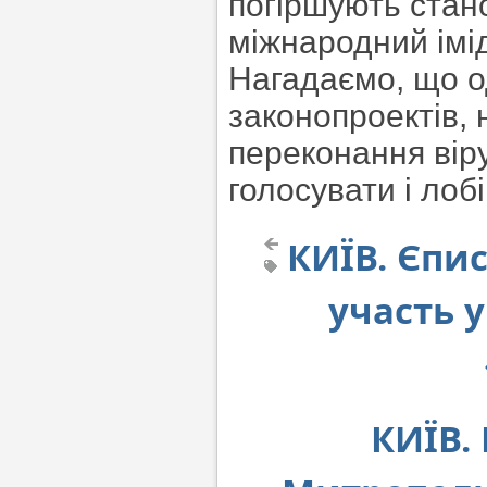
погіршують стан
міжнародний імі
Нагадаємо, що о
законопроектів,
переконання вір
голосувати і лоб
КИЇВ. Єпи
участь 
КИЇВ.