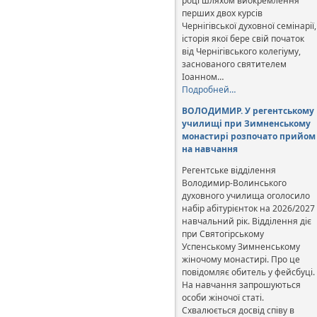
році шляхом виокремлення
перших двох курсів
Чернігівської духовної семінарії,
історія якої бере свій початок
від Чернігівського колегіуму,
заснованого святителем
Іоанном…
Подробней…
ВОЛОДИМИР. У регентському
училищі при Зимненському
монастирі розпочато прийом
на навчання
Регентське відділення
Володимир-Волинського
духовного училища оголосило
набір абітурієнток на 2026/2027
навчальний рік. Відділення діє
при Святогірському
Успенському Зимненському
жіночому монастирі. Про це
повідомляє обитель у фейсбуці.
На навчання запрошуються
особи жіночої статі.
Схвалюється досвід співу в