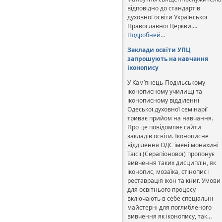
відповідно до стандартів
духовної освіти Української
Православної Церкви….
Подробней…
Заклади освіти УПЦ
запрошують на навчання
іконопису
У Кам’янець-Подільському
іконописному училищі та
іконописному відділенні
Одеської духовної семінарії
триває прийом на навчання.
Про це повідомляє сайти
закладів освіти. Іконописне
відділення ОДС імені монахині
Таїсії (Серапіонової) пропонує
вивчення таких дисциплін, як
іконопис, мозаїка, стінопис і
реставрація ікон та книг. Умови
для освітнього процесу
включають в себе спеціальні
майстерні для поглибленого
вивчення як іконопису, так…