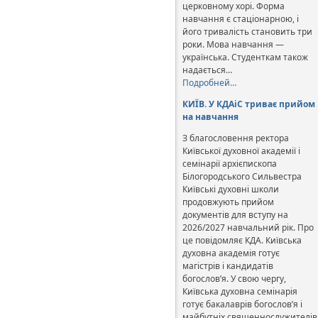
церковному хорі. Форма
навчання є стаціонарною, і
його тривалість становить три
роки. Мова навчання —
українська. Студенткам також
надається…
Подробней…
КИЇВ. У КДАіС триває прийом
на навчання
З благословення ректора
Київської духовної академії і
семінарії архієпископа
Білогородського Сильвестра
Київські духовні школи
продовжують прийом
документів для вступу на
2026/2027 навчальний рік. Про
це повідомляє КДА. Київська
духовна академія готує
магістрів і кандидатів
богослов’я. У свою чергу,
Київська духовна семінарія
готує бакалаврів богослов’я і
майбутніх священнослужителів