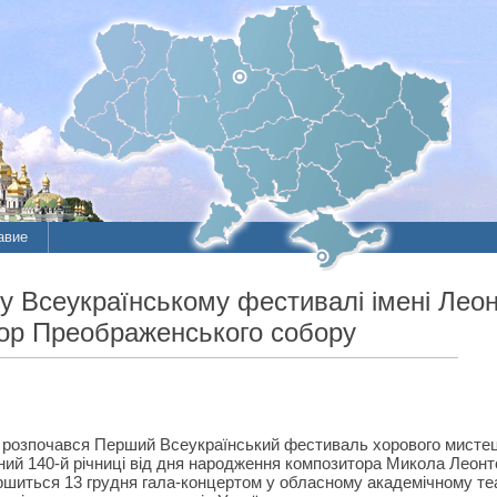
авие
Всеукраїнському фестивалі імені Леон
ор Преображенського собору
я розпочався Перший Всеукраїнський фестиваль хорового мистец
ний 140-й річниці від дня народження композитора Микола Леон
ершиться 13 грудня гала-концертом у обласному академічному теа