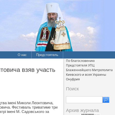
О нас
Предстоятель
По благословению
Предстоятеля УПЦ
товича взяв участь
Блаженнейшего Митрополита
Киевского и всея Украины
Онуфрия
Поиск
тва імені Миколи Леонтовича,
товича. Фестиваль триватиме три
Архив журнала
трі імені М. Садовського за