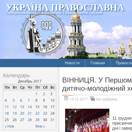
УКРАЇНА ПРАВОСЛАВНА
Официальный сайт Украинской Православной Церкви
Новости
Главная
Правосл
Календарь
ВІННИЦЯ. У Першому 
Декабрь 2017
дитячо-молодіжний х
Пн
Вт
Ср
Чт
Пт
Сб
Вс
1
2
3
13.12.2017
Без рубрики
4
5
6
7
8
9
10
11
12
13
14
15
16
17
18
19
20
21
22
23
24
11 грудн
25
26
27
28
29
30
31
присвяче
« Ноя
Янв »
дні і зав