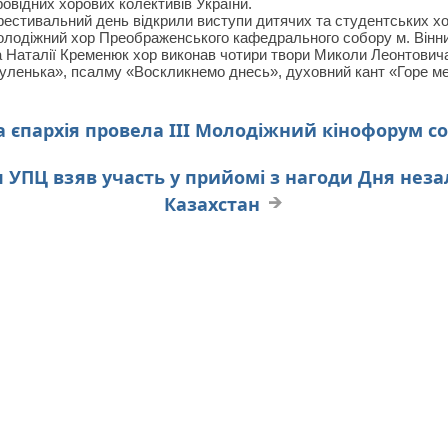
овідних хорових колективів України.
естивальний день відкрили виступи дитячих та студентських хор
лодіжний хор Преображенського кафедрального собору м. Вінниц
 Наталії Кременюк хор виконав чотири твори Миколи Леонтовича:
уленька», псалму «Воскликнемо днесь», духовний кант «Горе ме
 єпархія провела ІІІ Молодіжний кінофорум с
п УПЦ взяв участь у прийомі з нагоди Дня нез
Казахстан