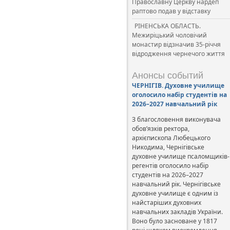
Православну Церкву нардеп
раптово подав у відставку
РІНЕНСЬКА ОБЛАСТЬ.
Межиріцький чоловічий
монастир відзначив 35-річчя
відродження чернечого життя
Анонсы событий
ЧЕРНІГІВ. Духовне училище
оголосило набір студентів на
2026–2027 навчальний рік
З благословення виконувача
обов’язків ректора,
архієпископа Любецького
Никодима, Чернігівське
духовне училище псаломщиків-
регентів оголосило набір
студентів на 2026–2027
навчальний рік. Чернігівське
духовне училище є одним із
найстаріших духовних
навчальних закладів України.
Воно було засноване у 1817