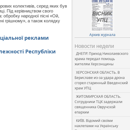
ових колективів, серед яких був
і. Під керівництвом свого
 обробку народної пісні «Ой,
ні грішному», а також колядку
Архив журнала
оціальної реклами
Новости недели
алежності Республіки
ДНЕПР. Приход Николаевского
храма передал помощь
жителям Херсонщины
ХЕРСОНСКАЯ ОБЛАСТЬ. В
Бериславе из-за удара дрона
сгорел старинный Введенский
храм УПЦ
ЖИТОМИРСКАЯ ОБЛАСТЬ.
Сотрудники ТЦК задержали
священника Овручской
епархии
КИЇВ. Відомий своїми
наклепами на Українську