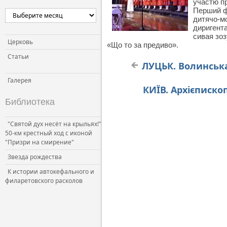
участю пр
Перший ф
дитячо-мо
диригента
сивая зоз
Церковь
«Що то за предиво».
Статьи
ЛУЦЬК. Волинська
Галерея
КИЇВ. Архієписко
Библиотека
"Святой дух несёт на крыльях!"
50-км крестный ход с иконой
"Призри на смирение"
Звезда рождества
К истории автокефального и
филаретовского расколов