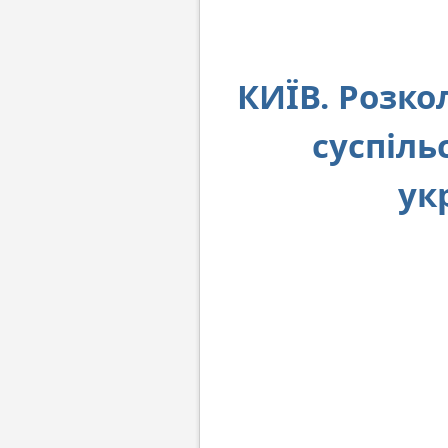
КИЇВ. Розко
суспіль
ук