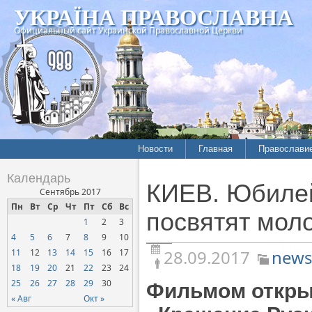
УКРАЇНА ПРАВОСЛАВНА
Официальный сайт Украинской Православной Церкви
Новости
Главная
Православи
Летопись епархий
Богословие
Календарь
КИЕВ. Юбиле
Межконфессиональные
История
Сентябрь 2017
отношения
Пн
Вт
Ср
Чт
Пт
Сб
Вс
Митрополит
посвятят мол
1
2
3
Нарушения прав
Хроники
верующих
4
5
6
7
8
9
10
28.09.2017
news
11
12
13
14
15
16
17
Официальная хроника
18
19
20
21
22
23
24
Расколы, ереси, секты
25
26
27
28
29
30
Фильмом откры
СОЦИАЛЬНОЕ
« Авг
Окт »
СЛУЖЕНИЕ