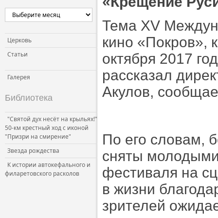
«Крещение Руси
Церковь и власть
Тема XV Междун
Церковь и общество
кино «Покров», к
Церковь и СМИ
Церковь
Статьи
октября 2017 го
рассказал дире
Галерея
Акулов, сообща
Библиотека
"Святой дух несёт на крыльях!"
50-км крестный ход с иконой
По его словам, 
"Призри на смирение"
Звезда рождества
сняты молодыми
К истории автокефального и
фестиваля на сц
филаретовского расколов
в жизни благода
зрителей ожидае