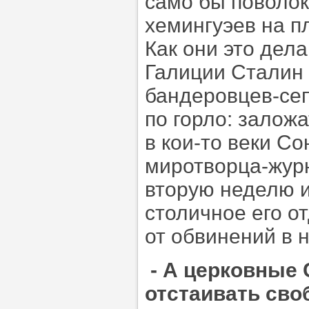
само бы поволок
хемингуэев на п
Как они это дел
Галиции Сталин
бандеровцев-сеп
по горло: заложа
в кои-то веки С
миротворца-журн
вторую неделю 
столичное его о
от обвинений в 
- А церковные
отстаивать сво