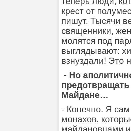
теперь люди, ко
крест от полуме
пишут. Тысячи в
священники, жен
молятся под пар
выглядывают: хи
взнуздали! Это 
- Но аполитичн
предотвращать 
Майдане…
- Конечно. Я са
монахов, которы
майдановцами и 