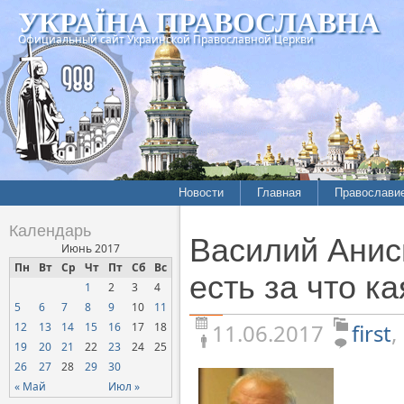
УКРАЇНА ПРАВОСЛАВНА
Официальный сайт Украинской Православной Церкви
Новости
Главная
Православи
Летопись епархий
Богословие
Календарь
Василий Анис
Межконфессиональные
История
Июнь 2017
отношения
Пн
Вт
Ср
Чт
Пт
Сб
Вс
Митрополит
есть за что к
1
2
3
4
Нарушения прав
Хроники
верующих
5
6
7
8
9
10
11
11.06.2017
first
,
12
13
14
15
16
17
18
Официальная хроника
19
20
21
22
23
24
25
Расколы, ереси, секты
26
27
28
29
30
СОЦИАЛЬНОЕ
« Май
Июл »
СЛУЖЕНИЕ