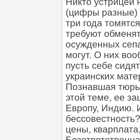
Никто устрицей 
(цифры разные) 
три года томятс
требуют обменят
осужденных сепа
могут. О них воо
пусть себе сидят
украинских мате
Познавшая тюрь
этой теме, ее з
Европу, Индию. И
бессовестность?
цены, кварплата,
Безответственна