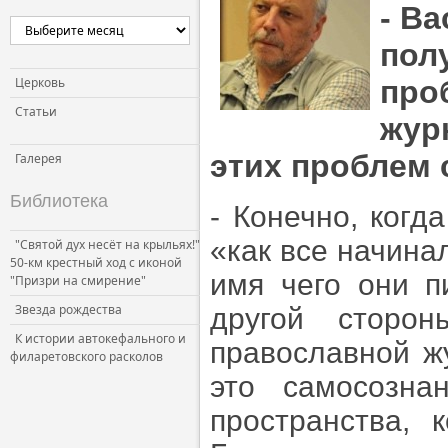
- В
Церковь и власть
пол
Церковь и общество
Церковь и СМИ
Церковь
про
Статьи
жур
этих проблем 
Галерея
Библиотека
- Конечно, ког
«как все начина
"Святой дух несёт на крыльях!"
50-км крестный ход с иконой
имя чего они п
"Призри на смирение"
Звезда рождества
другой сторо
К истории автокефального и
православной ж
филаретовского расколов
это самосозна
пространства, 