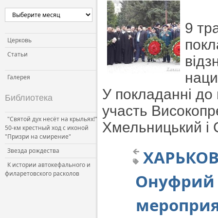
9 тр
Церковь
покл
Статьи
відз
наци
Галерея
У покладанні до
Библиотека
участь Високоп
"Святой дух несёт на крыльях!"
Хмельницький і 
50-км крестный ход с иконой
"Призри на смирение"
Звезда рождества
ХАРЬКОВ
К истории автокефального и
филаретовского расколов
Онуфрий 
мероприя