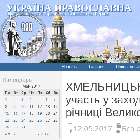
УКРАЇНА ПРАВОСЛАВНА
Официальный сайт Украинской Православной Церкви
Новости
Главная
Православи
Календарь
ХМЕЛЬНИЦЬКИ
Май 2017
Пн
Вт
Ср
Чт
Пт
Сб
Вс
участь у захо
1
2
3
4
5
6
7
8
9
10
11
12
13
14
річниці Велико
15
16
17
18
19
20
21
22
23
24
25
26
27
28
12.05.2017
Без 
29
30
31
« Апр
Июн »