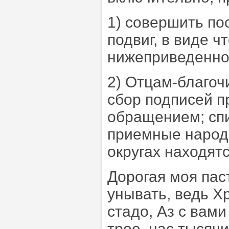
1) совершить по
подвиг, в виде 
нижеприведенно
2) Отцам-благоч
сбор подписей 
обращением; спи
приемные народн
округах находят
Дорогая моя паст
унывать, ведь Х
стадо, Аз с вами
трое, нас тысяч