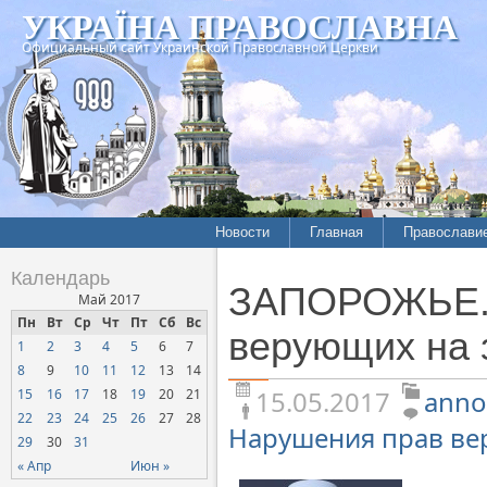
УКРАЇНА ПРАВОСЛАВНА
Официальный сайт Украинской Православной Церкви
Новости
Главная
Православи
Летопись епархий
Богословие
Календарь
ЗАПОРОЖЬЕ. 
Межконфессиональные
История
Май 2017
отношения
Пн
Вт
Ср
Чт
Пт
Сб
Вс
Митрополит
верующих на 
1
2
3
4
5
6
7
Нарушения прав
Хроники
верующих
8
9
10
11
12
13
14
15.05.2017
anno
15
16
17
18
19
20
21
Официальная хроника
22
23
24
25
26
27
28
Расколы, ереси, секты
Нарушения прав в
29
30
31
СОЦИАЛЬНОЕ
« Апр
Июн »
СЛУЖЕНИЕ