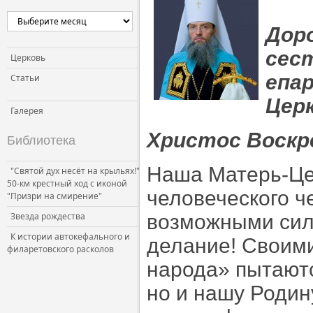
Церковь и власть
Дор
Церковь и общество
сест
Церковь и СМИ
Церковь
епа
Статьи
Церк
Галерея
Христос Воскр
Библиотека
Наша Матерь-Цер
"Святой дух несёт на крыльях!"
50-км крестный ход с иконой
человеческого ч
"Призри на смирение"
Звезда рождества
возможными сил
К истории автокефального и
делание! Своими
филаретовского расколов
народа» пытаютс
но и нашу Родину