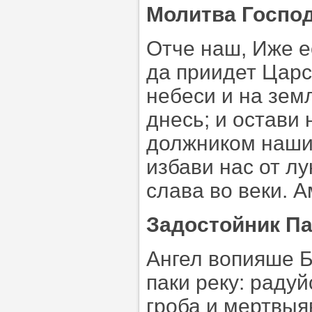
Молитва Господ
Отче наш, Иже е
да приидет Царст
небеси и на зем
днесь; и остави
должником нашим
избави нас от лу
слава во веки. А
Задостойник Па
Ангел вопияше Б
паки реку: раду
гроба и мертвыя