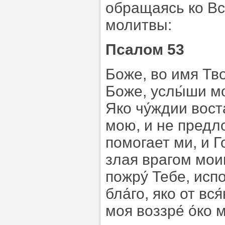
обращаясь ко В
молитвы:
Псалом 53
Боже, во имя Тво
Боже, услы́ши мо
Яко чу́ждии вост
мою, и не предло
помогает ми, и Г
злая врагом моим
пожру́ Тебе, испо
бла́го, яко от вс
моя воззре́ о́ко 