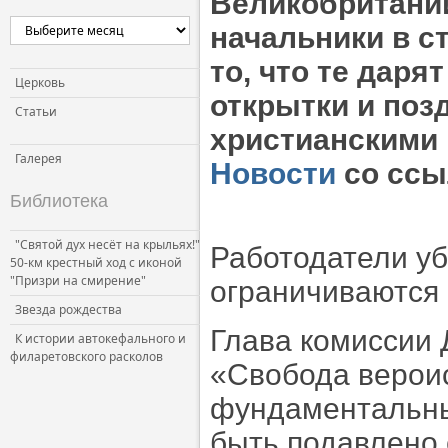
Великобритании
Церковь и власть
начальники в с
Церковь и общество
то, что те даря
Церковь и СМИ
Церковь
открытки и поз
Статьи
христианскими
Галерея
Новости
со ссы
Библиотека
"Святой дух несёт на крыльях!"
Работодатели уб
50-км крестный ход с иконой
"Призри на смирение"
ограничиваются 
Звезда рождества
Глава комиссии 
К истории автокефального и
филаретовского расколов
«Свобода верои
фундаментальны
быть подавлено 