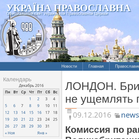
УКРАЇНА ПРАВОСЛАВНА
Официальный сайт Украинской Православной Церкви
Новости
Главная
Православи
Летопись епархий
Богословие
Календарь
ЛОНДОН. Брит
Межконфессиональные
История
Декабрь 2016
отношения
Пн
Вт
Ср
Чт
Пт
Сб
Вс
Митрополит
не ущемлять 
1
2
3
4
Нарушения прав
Хроники
верующих
5
6
7
8
9
10
11
09.12.2016
news
12
13
14
15
16
17
18
Официальная хроника
19
20
21
22
23
24
25
Расколы, ереси, секты
26
27
28
29
30
31
Комиссия по ра
СОЦИАЛЬНОЕ
« Ноя
Янв »
СЛУЖЕНИЕ