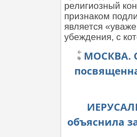
религиозный кон
признаком подли
является «уваже
убеждения, с ко
МОСКВА. С
посвященна
ИЕРУСАЛИ
объяснила з