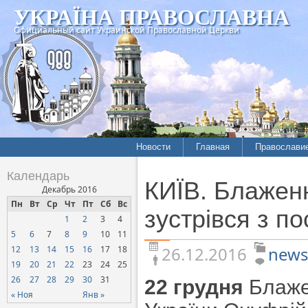
УКРАЇНА ПРАВОСЛАВНА
Официальный сайт Украинской Православной Церкви
Новости
Главная
Православи
Летопись епархий
Богословие
Календарь
КИЇВ. Блажен
Межконфессиональные
История
Декабрь 2016
отношения
Пн
Вт
Ср
Чт
Пт
Сб
Вс
Митрополит
зустрівся з по
1
2
3
4
Нарушения прав
Хроники
верующих
5
6
7
8
9
10
11
26.12.2016
news
12
13
14
15
16
17
18
Официальная хроника
19
20
21
22
23
24
25
Расколы, ереси, секты
26
27
28
29
30
31
22 грудня
Блажен
СОЦИАЛЬНОЕ
« Ноя
Янв »
СЛУЖЕНИЕ