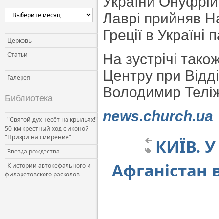
України Онуфрій 
Церковь и власть
Лаврі прийняв Н
Церковь и общество
Греції в Україні 
Церковь и СМИ
Церковь
Статьи
На зустрічі тако
Центру при Відді
Галерея
Володимир Теліж
Библиотека
news.church.ua
"Святой дух несёт на крыльях!"
50-км крестный ход с иконой
"Призри на смирение"
КИЇВ. У
Звезда рождества
Афганістан 
К истории автокефального и
филаретовского расколов