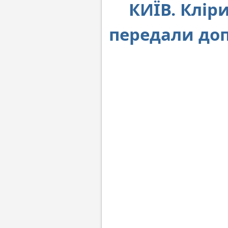
КИЇВ. Клір
передали доп