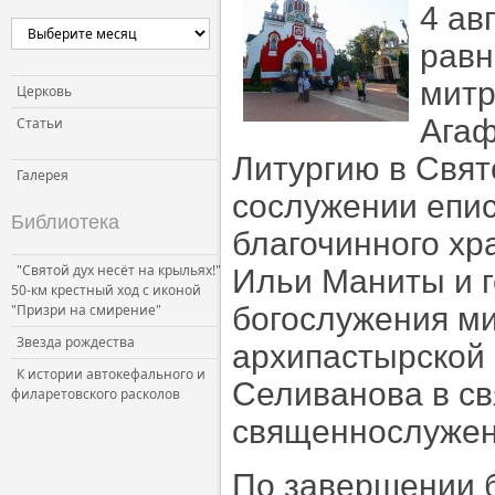
4 ав
равн
митр
Церковь
Агаф
Статьи
Литургию в Свя
Галерея
сослужении епи
Библиотека
благочинного хра
"Святой дух несёт на крыльях!"
Ильи Маниты и г
50-км крестный ход с иконой
"Призри на смирение"
богослужения м
Звезда рождества
архипастырской 
К истории автокефального и
Селиванова в св
филаретовского расколов
священнослужен
По завершении 