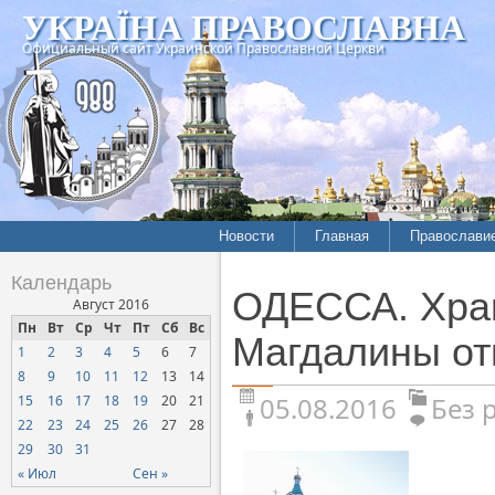
УКРАЇНА ПРАВОСЛАВНА
Официальный сайт Украинской Православной Церкви
Новости
Главная
Православи
Календарь
ОДЕССА. Хра
Август 2016
Пн
Вт
Ср
Чт
Пт
Сб
Вс
Магдалины от
1
2
3
4
5
6
7
8
9
10
11
12
13
14
05.08.2016
Без 
15
16
17
18
19
20
21
22
23
24
25
26
27
28
29
30
31
« Июл
Сен »