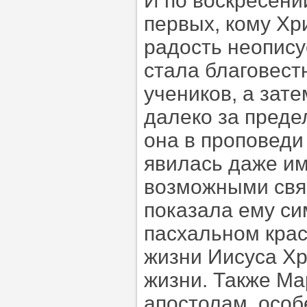
И по воскресени
первых, кому Хр
радость неопису
стала благовест
учеников, а зате
далеко за преде
она в проповеди
явилась даже им
возможными связ
показала ему си
пасхальном крас
жизни Иисуса Хр
жизни. Также Ма
апостолам, особ