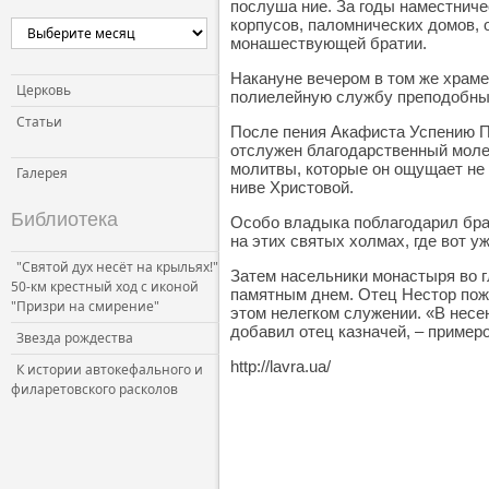
послуша ние. За годы наместнич
корпусов, паломнических домов, 
Церковь и власть
монашествующей братии.
Церковь и общество
Накануне вечером в том же храм
Церковь и СМИ
Церковь
полиелейную службу преподобны
Статьи
После пения Акафиста Успению П
отслужен благодарственный моле
молитвы, которые он ощущает не 
Галерея
ниве Христовой.
Библиотека
Особо владыка поблагодарил брат
на этих святых холмах, где вот у
"Святой дух несёт на крыльях!"
Затем насельники монастыря во 
50-км крестный ход с иконой
памятным днем. Отец Нестор поже
"Призри на смирение"
этом нелегком служении. «В несе
добавил отец казначей, – пример
Звезда рождества
http://lavra.ua/
К истории автокефального и
филаретовского расколов