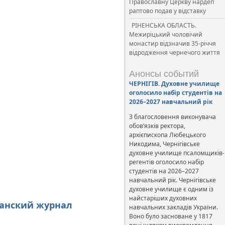
Православну Церкву нардеп
раптово подав у відставку
РІНЕНСЬКА ОБЛАСТЬ.
Межиріцький чоловічий
монастир відзначив 35-річчя
відродження чернечого життя
Анонсы событий
ЧЕРНІГІВ. Духовне училище
оголосило набір студентів на
2026–2027 навчальний рік
З благословення виконувача
обов’язків ректора,
архієпископа Любецького
Никодима, Чернігівське
духовне училище псаломщиків-
регентів оголосило набір
студентів на 2026–2027
навчальний рік. Чернігівське
духовне училище є одним із
найстаріших духовних
ианский журнал
навчальних закладів України.
Воно було засноване у 1817