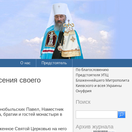
О нас
Предстоятель
По благословению
Предстоятеля УПЦ
сения своего
Блаженнейшего Митрополита
Киевского и всея Украины
Онуфрия
Поиск
рнобыльских Павел, Наместник
 братии и гостей монастыря в
Архив журнала
оженное Святой Церковью на него