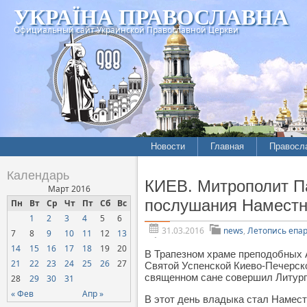
УКРАЇНА ПРАВОСЛАВНА
Официальный сайт Украинской Православной Церкви
Новости
Главная
Правосл
Летопись епархий
Богослов
Календарь
КИЕВ. Митрополит Па
Межконфессиональные
История
Март 2016
отношения
послушания Наместн
Пн
Вт
Ср
Чт
Пт
Сб
Вс
Митропо
1
2
3
4
5
6
Нарушения прав
Хроники
верующих
31.03.2016
news
,
Летопись епа
7
8
9
10
11
12
13
14
15
16
17
18
19
20
Официальная хроника
В Трапезном храме преподобных 
21
22
23
24
25
26
27
Святой Успенской Киево-Печерско
Расколы, ереси, секты
священном сане совершил Литур
28
29
30
31
СОЦИАЛЬНОЕ
« Фев
Апр »
В этот день владыка стал Намест
СЛУЖЕНИЕ