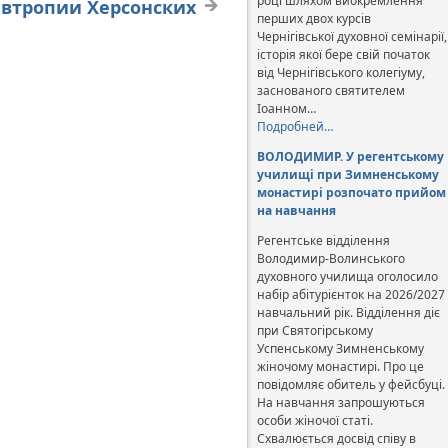
році шляхом виокремлення
втропии Херсонских
перших двох курсів
Чернігівської духовної семінарії,
історія якої бере свій початок
від Чернігівського колегіуму,
заснованого святителем
Іоанном…
Подробней…
ВОЛОДИМИР. У регентському
училищі при Зимненському
монастирі розпочато прийом
на навчання
Регентське відділення
Володимир-Волинського
духовного училища оголосило
набір абітурієнток на 2026/2027
навчальний рік. Відділення діє
при Святогірському
Успенському Зимненському
жіночому монастирі. Про це
повідомляє обитель у фейсбуці.
На навчання запрошуються
особи жіночої статі.
Схвалюється досвід співу в