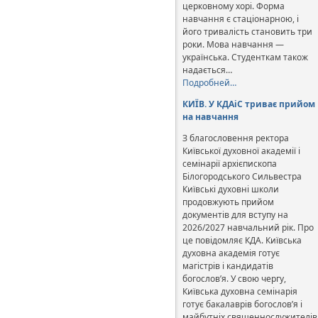
церковному хорі. Форма
навчання є стаціонарною, і
його тривалість становить три
роки. Мова навчання —
українська. Студенткам також
надається…
Подробней…
КИЇВ. У КДАіС триває прийом
на навчання
З благословення ректора
Київської духовної академії і
семінарії архієпископа
Білогородського Сильвестра
Київські духовні школи
продовжують прийом
документів для вступу на
2026/2027 навчальний рік. Про
це повідомляє КДА. Київська
духовна академія готує
магістрів і кандидатів
богослов’я. У свою чергу,
Київська духовна семінарія
готує бакалаврів богослов’я і
майбутніх священнослужителів