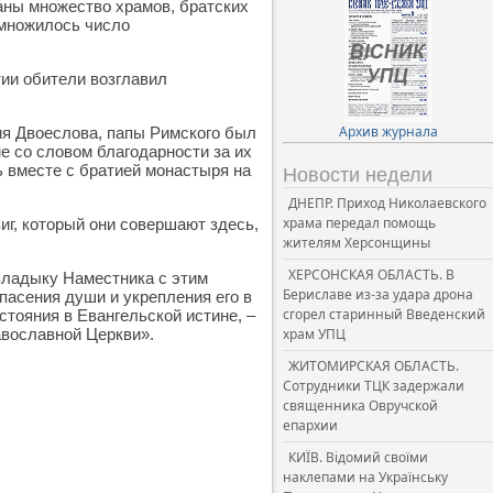
аны множество храмов, братских
умножилось число
ии обители возглавил
Архив журнала
ия Двоеслова, папы Римского был
 со словом благодарности за их
ь вместе с братией монастыря на
Новости недели
ДНЕПР. Приход Николаевского
храма передал помощь
г, который они совершают здесь,
жителям Херсонщины
ХЕРСОНСКАЯ ОБЛАСТЬ. В
владыку Наместника с этим
Бериславе из-за удара дрона
пасения души и укрепления его в
сгорел старинный Введенский
тояния в Евангельской истине, –
авославной Церкви».
храм УПЦ
ЖИТОМИРСКАЯ ОБЛАСТЬ.
Сотрудники ТЦК задержали
священника Овручской
епархии
КИЇВ. Відомий своїми
наклепами на Українську