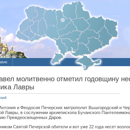
авие
ие
вел молитвенно отметил годовщину не
ика Лавры
литы
рхий
Антония и Феодосия Печерских митрополит Вышгородский и Че
й Лавры, в сослужении архиепископа Бучанского Пантелеимона,
гию Преждеосвященных Даров.
ником Святой Печерской обители и вот уже 22 года несет возл