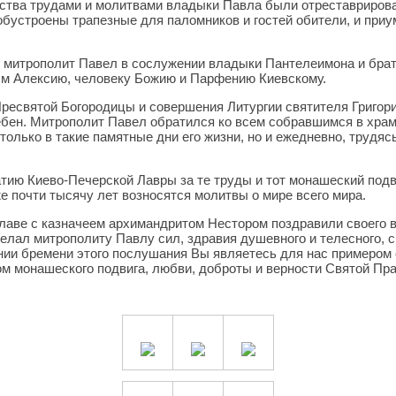
ества трудами и молитвами владыки Павла были отреставриров
обустроены трапезные для паломников и гостей обители, и при
е митрополит Павел в сослужении владыки Пантелеимона и брат
м Алексию, человеку Божию и Парфению Киевскому.
ресвятой Богородицы и совершения Литургии святителя Григор
бен. Митрополит Павел обратился ко всем собравшимся в храме
только в такие памятные дни его жизни, но и ежедневно, трудяс
ию Киево-Печерской Лавры за те труды и тот монашеский подви
же почти тысячу лет возносятся молитвы о мире всего мира.
главе с казначеем архимандритом Нестором поздравили своего 
лал митрополиту Павлу сил, здравия душевного и телесного, с
нии бремени этого послушания Вы являетесь для нас примером с
ом монашеского подвига, любви, доброты и верности Святой Пр