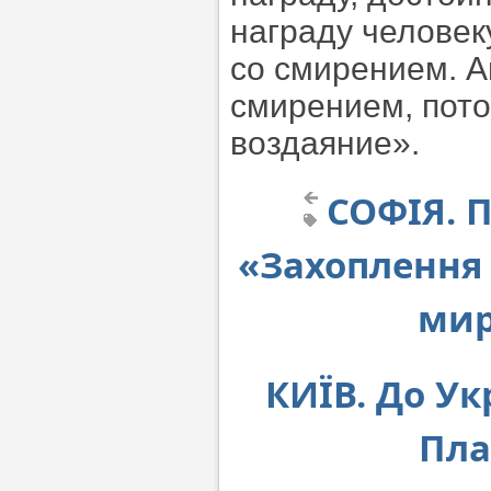
награду человек
со смирением. А
смирением, потом
воздаяние».
СОФІЯ. П
«Захоплення 
мир
КИЇВ. До Ук
Пла