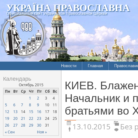
УКРАЇНА ПРАВОСЛАВНА
Официальный сайт Украинской Православной Церкви
Новости
Главная
Православи
Календарь
КИЕВ. Блаже
Октябрь 2015
Пн
Вт
Ср
Чт
Пт
Сб
Вс
Начальник и 
1
2
3
4
5
6
7
8
9
10
11
братьями во 
12
13
14
15
16
17
18
19
20
21
22
23
24
25
13.10.2015
Без 
26
27
28
29
30
31
« Сен
Ноя »