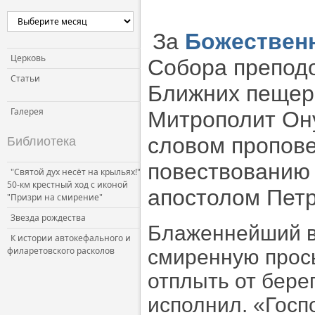
За
Божественн
Церковь
Собора преподо
Статьи
Ближних пещер
Галерея
Митрополит Он
словом пропове
Библиотека
повествованию
"Святой дух несёт на крыльях!"
50-км крестный ход с иконой
апостолом Пет
"Призри на смирение"
Звезда рождества
Блаженнейший в
К истории автокефального и
филаретовского расколов
смиренную прось
отплыть от бере
исполнил. «Госп