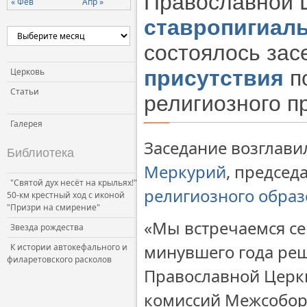
Православной 
« Фев
Апр »
Церковь и власть
ставропигиал
Церковь и общество
состоялось за
Церковь и СМИ
Церковь
присутствия
по
Статьи
религиозного п
Галерея
Заседание возглав
Библиотека
Меркурий
, председ
"Святой дух несёт на крыльях!"
религиозного образ
50-км крестный ход с иконой
"Призри на смирение"
«Мы встречаемся се
Звезда рождества
минувшего года ре
К истории автокефального и
филаретовского расколов
Православной Церк
комиссий Межсоборн