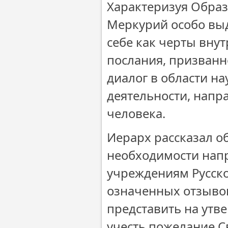
Характеризуя Обра
Меркурий особо выд
себе как черты внут
послания, призван
диалог в области н
деятельности, напр
человека.
Иерарх рассказал об
необходимости нап
учреждениям Русско
означенных отзыво
представить на утв
учесть пожелание Св