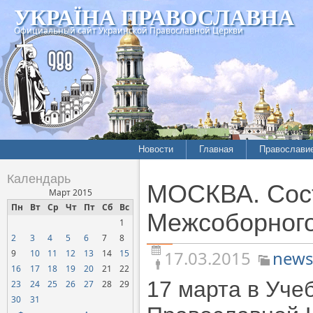
УКРАЇНА ПРАВОСЛАВНА
Официальный сайт Украинской Православной Церкви
Новости
Главная
Православи
Летопись епархий
Богословие
Календарь
МОСКВА. Сост
Межконфессиональные
История
Март 2015
отношения
Пн
Вт
Ср
Чт
Пт
Сб
Вс
Митрополит
Межсоборного
1
Нарушения прав
Хроники
верующих
2
3
4
5
6
7
8
17.03.2015
news
9
10
11
12
13
14
15
Официальная хроника
16
17
18
19
20
21
22
Расколы, ереси, секты
17 марта в Уче
23
24
25
26
27
28
29
СОЦИАЛЬНОЕ
30
31
СЛУЖЕНИЕ