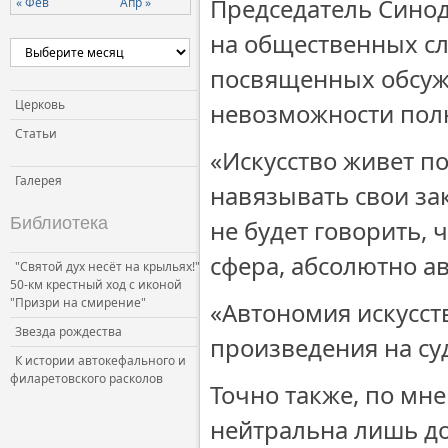
Председатель Синод
« Фев
Апр »
на общественных сл
посвященных обсужд
Церковь
невозможности полн
Статьи
«Искусство живет п
Галерея
навязывать свои за
Библиотека
не будет говорить, 
сфера, абсолютно ав
"Святой дух несёт на крыльях!"
50-км крестный ход с иконой
"Призри на смирение"
«Автономия искусст
Звезда рождества
произведения на су
К истории автокефального и
филаретовского расколов
Точно также, по мн
нейтральна лишь до