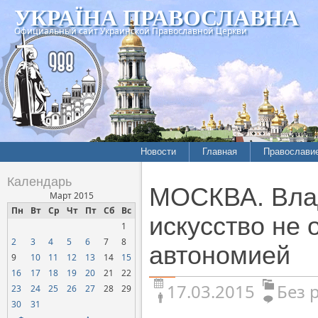
УКРАЇНА ПРАВОСЛАВНА
Официальный сайт Украинской Православной Церкви
Новости
Главная
Православи
Календарь
МОСКВА. Влад
Март 2015
Пн
Вт
Ср
Чт
Пт
Сб
Вс
искусство не
1
2
3
4
5
6
7
8
автономией
9
10
11
12
13
14
15
16
17
18
19
20
21
22
17.03.2015
Без 
23
24
25
26
27
28
29
30
31