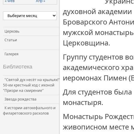
Украинс
« Фев
Апр »
духовной академии 
Броварского Антони
мужской монастырь
Церковь
Статьи
Церковщина.
Галерея
Группу студентов в
академического хр
Библиотека
иеромонах Пимен (В
"Святой дух несёт на крыльях!"
50-км крестный ход с иконой
Для студентов была
"Призри на смирение"
Звезда рождества
монастыря.
К истории автокефального и
филаретовского расколов
Монастырь Рождест
живописном месте м