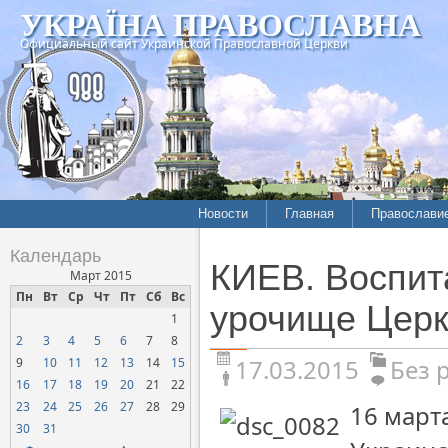
УКРАЇНА ПРАВОСЛАВНА
Официальный сайт Украинской Православной Церкви
Новости
Главная
Православи
Календарь
КИЕВ. Воспит
Март 2015
Пн
Вт
Ср
Чт
Пт
Сб
Вс
урочище Цер
1
2
3
4
5
6
7
8
17.03.2015
Без 
9
10
11
12
13
14
15
16
17
18
19
20
21
22
23
24
25
26
27
28
29
16 март
30
31